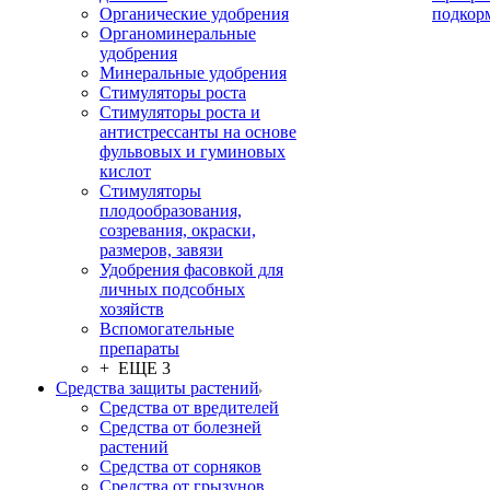
Органические удобрения
подкор
Органоминеральные
удобрения
Минеральные удобрения
Стимуляторы роста
Стимуляторы роста и
антистрессанты на основе
фульвовых и гуминовых
кислот
Стимуляторы
плодообразования,
созревания, окраски,
размеров, завязи
Удобрения фасовкой для
личных подсобных
хозяйств
Вспомогательные
препараты
+ ЕЩЕ 3
Средства защиты растений
Средства от вредителей
Средства от болезней
растений
Средства от сорняков
Средства от грызунов