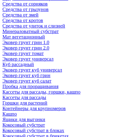
Средства от сорняков
Средства от грызунов
Средства от змей
Средства от кротов
Средства от улиток и слизней
Минераловатный субстрат
Мат вегетационный
Эковер грунт грин 1.0
Эковер грунт грин 2.0
Эковер грунт томат
Эковер грунт универсал
Куб рассадный
Эковер грунт куб универсал
Эковер грунт куб грин
Эковер грунт куб салат
Пробка для проращивания
Кассеты для рассады, горшки, кашпо
Кассеты для рассады
Горшки для растений
Контейнеры для крупномеров
Кашпо
Ящики для выгонки
Кокосовый субстрат
Кокосовый субстрат в блоках
Кокосовый субстрат в брикетах