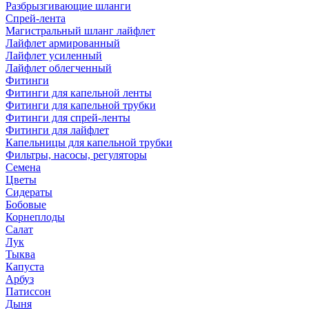
Разбрызгивающие шланги
Спрей-лента
Магистральный шланг лайфлет
Лайфлет армированный
Лайфлет усиленный
Лайфлет облегченный
Фитинги
Фитинги для капельной ленты
Фитинги для капельной трубки
Фитинги для спрей-ленты
Фитинги для лайфлет
Капельницы для капельной трубки
Фильтры, насосы, регуляторы
Семена
Цветы
Сидераты
Бобовые
Корнеплоды
Салат
Лук
Тыква
Капуста
Арбуз
Патиссон
Дыня