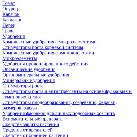
Томат
Огурец
Кабачок
Баклажан
Перец
Травы
Удобрения
Комплексные удобрения с микроэлементами
Стимуляторы роста корневой системы
Комплексные удобрения с аминокислотами
Микроэлементы
Удобрения пролонгированного действия
Органические удобрения
Органоминеральные удобрения
Минеральные удобрения
Стимуляторы роста
Стимуляторы роста и антистрессанты на основе фульвовых и
гуминовых кислот
Стимуляторы плодообразования, созревания, окраски,
размеров, завязи
Удобрения фасовкой для личных подсобных хозяйств
Вспомогательные препараты
Средства защиты растений
Средства от вредителей
Средства от болезней растений