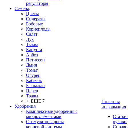
регуляторы
Семена
Цветы
Сидераты
Бобовые
Корнеплоды
Салат
Лук
Тыква
Капуста
Арбуз
Патиссон
Дыня
Томат
Огурец
Кабачок
Баклажан
Перец
Травы
+ ЕЩЕ 7
Полезная
Удобрения
информация
Комплексные удобрения с
микроэлементами
Статьи
Стимуляторы роста
руково
корневой системы
Справо