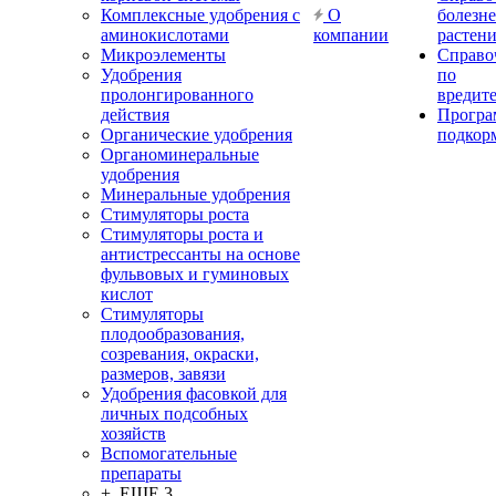
Комплексные удобрения с
О
болезн
аминокислотами
компании
растен
Микроэлементы
Справо
Удобрения
по
пролонгированного
вредит
действия
Прогр
Органические удобрения
подкор
Органоминеральные
удобрения
Минеральные удобрения
Стимуляторы роста
Стимуляторы роста и
антистрессанты на основе
фульвовых и гуминовых
кислот
Стимуляторы
плодообразования,
созревания, окраски,
размеров, завязи
Удобрения фасовкой для
личных подсобных
хозяйств
Вспомогательные
препараты
+ ЕЩЕ 3