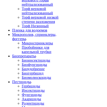
верхового торфа
нейтрализованный
Торф верховой
нейтрализованный
Торф верховой низкой
степени разложения
Торф Низинный
Пленка для водоемов
Микрополив, спринклеры,
фоггеры
Микроспринклеры
Пробойники для
капельной трубки
Биопрепараты
Биоинсектициды
Биофунгициды
Биоудобрение
Биогербицид
Биомолюскоциды
Пестициды
Гербициды
Инсектициды
Фунгициды
Акарициды
Родентициды