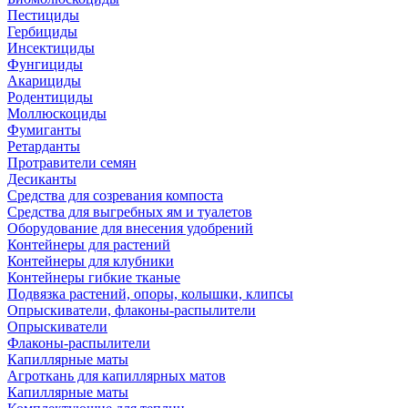
Пестициды
Гербициды
Инсектициды
Фунгициды
Акарициды
Родентициды
Моллюскоциды
Фумиганты
Ретарданты
Протравители семян
Десиканты
Средства для созревания компоста
Средства для выгребных ям и туалетов
Оборудование для внесения удобрений
Контейнеры для растений
Контейнеры для клубники
Контейнеры гибкие тканые
Подвязка растений, опоры, колышки, клипсы
Опрыскиватели, флаконы-распылители
Опрыскиватели
Флаконы-распылители
Капиллярные маты
Агроткань для капиллярных матов
Капиллярные маты