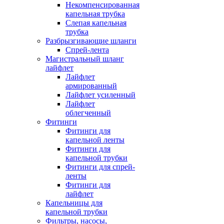
Некомпенсированная
капельная трубка
Слепая капельная
трубка
Разбрызгивающие шланги
Спрей-лента
Магистральный шланг
лайфлет
Лайфлет
армированный
Лайфлет усиленный
Лайфлет
облегченный
Фитинги
Фитинги для
капельной ленты
Фитинги для
капельной трубки
Фитинги для спрей-
ленты
Фитинги для
лайфлет
Капельницы для
капельной трубки
Фильтры, насосы,