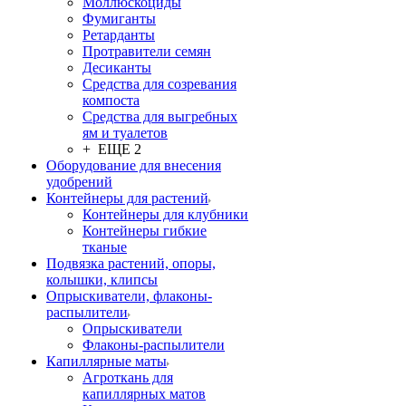
Моллюскоциды
Фумиганты
Ретарданты
Протравители семян
Десиканты
Средства для созревания
компоста
Средства для выгребных
ям и туалетов
+ ЕЩЕ 2
Оборудование для внесения
удобрений
Контейнеры для растений
Контейнеры для клубники
Контейнеры гибкие
тканые
Подвязка растений, опоры,
колышки, клипсы
Опрыскиватели, флаконы-
распылители
Опрыскиватели
Флаконы-распылители
Капиллярные маты
Агроткань для
капиллярных матов