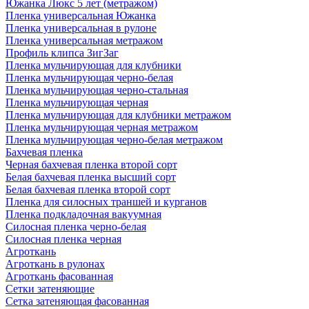
Южанка Люкс 5 лет (метражом)
Пленка универсальная Южанка
Пленка универсальная в рулоне
Пленка универсальная метражом
Профиль клипса ЗигЗаг
Пленка мульчирующая для клубники
Пленка мульчирующая черно-белая
Пленка мульчирующая черно-стальная
Пленка мульчирующая черная
Пленка мульчирующая для клубники метражом
Пленка мульчирующая черная метражом
Пленка мульчирующая черно-белая метражом
Бахчевая пленка
Черная бахчевая пленка второй сорт
Белая бахчевая пленка высший сорт
Белая бахчевая пленка второй сорт
Пленка для силосных траншей и курганов
Пленка подкладочная вакуумная
Силосная пленка черно-белая
Силосная пленка черная
Агроткань
Агроткань в рулонах
Агроткань фасованная
Сетки затеняющие
Сетка затеняющая фасованная