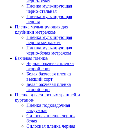
черно-белая
Пленка мульчирующая
черно-стальная
Пленка мульчирующая
черная
Пленка мульчирующая для
клубники метражом
Пленка мульчирующая
черная метражом
Пленка мульчирующая
черно-белая метражом
Бахчевая пленка
Черная бахчевая пленка
второй сорт
Белая бахчевая пленка
высший сорт
Белая бахчевая пленка
второй сорт
Пленка для силосных траншей и
курганов
Пленка подкладочная
вакуумная
Силосная пленка черно-
белая
Силосная пленка черная