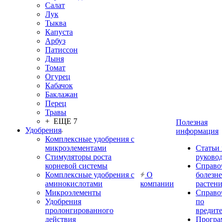
Салат
Лук
Тыква
Капуста
Арбуз
Патиссон
Дыня
Томат
Огурец
Кабачок
Баклажан
Перец
Травы
+ ЕЩЕ 7
Полезная
Удобрения
информация
Комплексные удобрения с
микроэлементами
Статьи
Стимуляторы роста
руково
корневой системы
Справо
Комплексные удобрения с
О
болезн
аминокислотами
компании
растен
Микроэлементы
Справо
Удобрения
по
пролонгированного
вредит
действия
Прогр