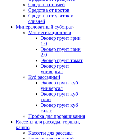
Средства от змей
Средства от кротов
Средства от улиток и
слизней
Минераловатный субстрат
Мат вегетационный
Эковер грунт грин
1.0
Эковер грунт грин
2.0
Эковер грунт томат
Эковер грунт
универсал
Куб рассадный
Эковер грунт куб
универсал
Эковер грунт куб
грин
Эковер грунт куб
салат
Пробка для проращивания
Кассеты для рассады, горшки,
кашпо
Кассеты для рассады
Горшки для растений