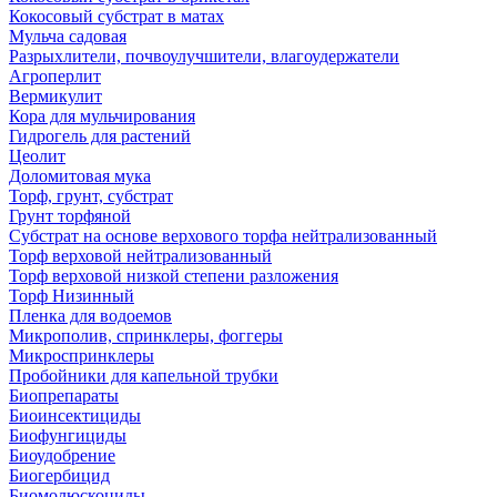
Кокосовый субстрат в матах
Мульча садовая
Разрыхлители, почвоулучшители, влагоудержатели
Агроперлит
Вермикулит
Кора для мульчирования
Гидрогель для растений
Цеолит
Доломитовая мука
Торф, грунт, субстрат
Грунт торфяной
Субстрат на основе верхового торфа нейтрализованный
Торф верховой нейтрализованный
Торф верховой низкой степени разложения
Торф Низинный
Пленка для водоемов
Микрополив, спринклеры, фоггеры
Микроспринклеры
Пробойники для капельной трубки
Биопрепараты
Биоинсектициды
Биофунгициды
Биоудобрение
Биогербицид
Биомолюскоциды