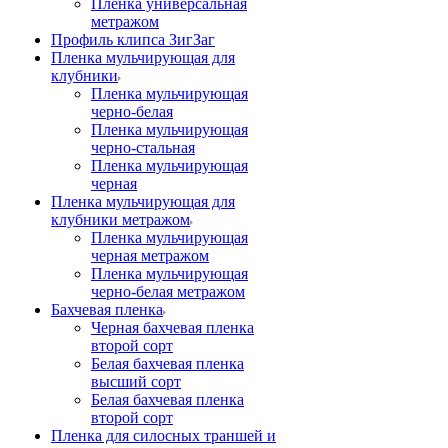
Пленка универсальная
метражом
Профиль клипса ЗигЗаг
Пленка мульчирующая для
клубники
Пленка мульчирующая
черно-белая
Пленка мульчирующая
черно-стальная
Пленка мульчирующая
черная
Пленка мульчирующая для
клубники метражом
Пленка мульчирующая
черная метражом
Пленка мульчирующая
черно-белая метражом
Бахчевая пленка
Черная бахчевая пленка
второй сорт
Белая бахчевая пленка
высший сорт
Белая бахчевая пленка
второй сорт
Пленка для силосных траншей и