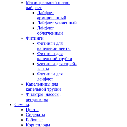
Магистральный шланг
лайфлет
Лайфлет
армированный
Лайфлет усиленный
Лайфлет
облегченный
Фитинги
Фитинги для
капельной ленты
Фитинги для
капельной трубки
Фитинги для спрей-
ленты
Фитинги для
лайфлет
Капельницы для
капельной трубки
Фильтры, насосы,
регуляторы
Семена
Цветы
Сидераты
Бобовые
Корнеплоды