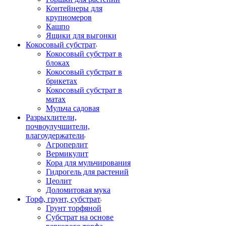
Контейнеры для
крупномеров
Кашпо
Ящики для выгонки
Кокосовый субстрат
Кокосовый субстрат в
блоках
Кокосовый субстрат в
брикетах
Кокосовый субстрат в
матах
Мульча садовая
Разрыхлители,
почвоулучшители,
влагоудержатели
Агроперлит
Вермикулит
Кора для мульчирования
Гидрогель для растений
Цеолит
Доломитовая мука
Торф, грунт, субстрат
Грунт торфяной
Субстрат на основе