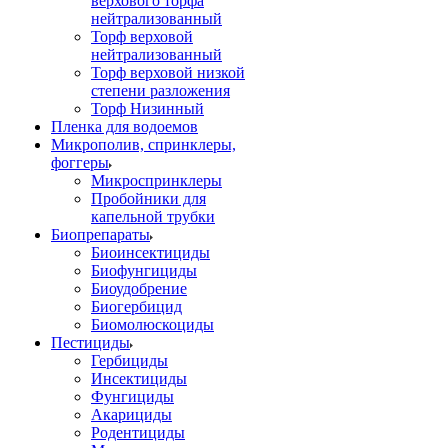
верхового торфа
нейтрализованный
Торф верховой
нейтрализованный
Торф верховой низкой
степени разложения
Торф Низинный
Пленка для водоемов
Микрополив, спринклеры,
фоггеры
Микроспринклеры
Пробойники для
капельной трубки
Биопрепараты
Биоинсектициды
Биофунгициды
Биоудобрение
Биогербицид
Биомолюскоциды
Пестициды
Гербициды
Инсектициды
Фунгициды
Акарициды
Родентициды