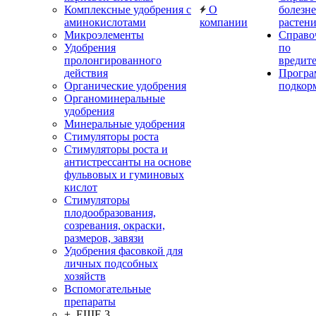
Комплексные удобрения с
О
болезн
аминокислотами
компании
растен
Микроэлементы
Справо
Удобрения
по
пролонгированного
вредит
действия
Прогр
Органические удобрения
подкор
Органоминеральные
удобрения
Минеральные удобрения
Стимуляторы роста
Стимуляторы роста и
антистрессанты на основе
фульвовых и гуминовых
кислот
Стимуляторы
плодообразования,
созревания, окраски,
размеров, завязи
Удобрения фасовкой для
личных подсобных
хозяйств
Вспомогательные
препараты
+ ЕЩЕ 3