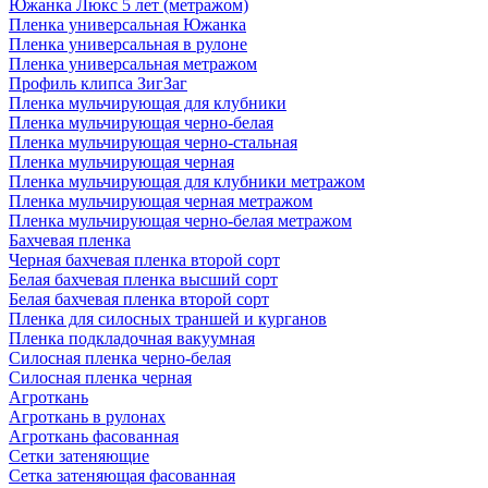
Южанка Люкс 5 лет (метражом)
Пленка универсальная Южанка
Пленка универсальная в рулоне
Пленка универсальная метражом
Профиль клипса ЗигЗаг
Пленка мульчирующая для клубники
Пленка мульчирующая черно-белая
Пленка мульчирующая черно-стальная
Пленка мульчирующая черная
Пленка мульчирующая для клубники метражом
Пленка мульчирующая черная метражом
Пленка мульчирующая черно-белая метражом
Бахчевая пленка
Черная бахчевая пленка второй сорт
Белая бахчевая пленка высший сорт
Белая бахчевая пленка второй сорт
Пленка для силосных траншей и курганов
Пленка подкладочная вакуумная
Силосная пленка черно-белая
Силосная пленка черная
Агроткань
Агроткань в рулонах
Агроткань фасованная
Сетки затеняющие
Сетка затеняющая фасованная