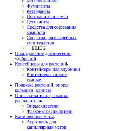
Моллюскоциды
Фумиганты
Ретарданты
Протравители семян
Десиканты
Средства для созревания
компоста
Средства для выгребных
ям и туалетов
+ ЕЩЕ 2
Оборудование для внесения
удобрений
Контейнеры для растений
Контейнеры для клубники
Контейнеры гибкие
тканые
Подвязка растений, опоры,
колышки, клипсы
Опрыскиватели, флаконы-
распылители
Опрыскиватели
Флаконы-распылители
Капиллярные маты
Агроткань для
капиллярных матов