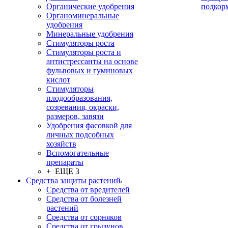
Органические удобрения
подкор
Органоминеральные
удобрения
Минеральные удобрения
Стимуляторы роста
Стимуляторы роста и
антистрессанты на основе
фульвовых и гуминовых
кислот
Стимуляторы
плодообразования,
созревания, окраски,
размеров, завязи
Удобрения фасовкой для
личных подсобных
хозяйств
Вспомогательные
препараты
+ ЕЩЕ 3
Средства защиты растений
Средства от вредителей
Средства от болезней
растений
Средства от сорняков
Средства от грызунов