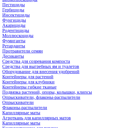
Пестициды
Гербициды
Инсектициды
Фунгициды
Акарициды
Родентициды
Моллюскоциды
Фумиганты
Ретарданты
Протравители семян
Десиканты
Средства для созревания компоста
Средства для выгребных ям и туалетов
Оборудование для внесения удобрений
Контейнеры для растений
Контейнеры для клубники
Контейнеры гибкие тканые
Подвязка растений, опоры, колышки, клипсы
Опрыскиватели, флаконы-распылители
Опрыскиватели
Флаконы-распылители
Капиллярные маты
Агроткань для капиллярных матов
Капиллярные маты