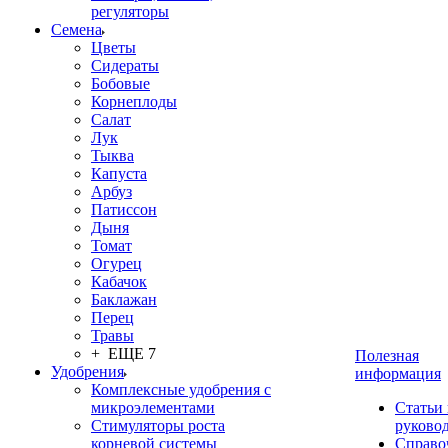
регуляторы
Семена
Цветы
Сидераты
Бобовые
Корнеплоды
Салат
Лук
Тыква
Капуста
Арбуз
Патиссон
Дыня
Томат
Огурец
Кабачок
Баклажан
Перец
Травы
+ ЕЩЕ 7
Полезная
Удобрения
информация
Комплексные удобрения с
микроэлементами
Статьи
Стимуляторы роста
руково
корневой системы
Справо