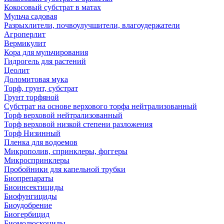
Кокосовый субстрат в матах
Мульча садовая
Разрыхлители, почвоулучшители, влагоудержатели
Агроперлит
Вермикулит
Кора для мульчирования
Гидрогель для растений
Цеолит
Доломитовая мука
Торф, грунт, субстрат
Грунт торфяной
Субстрат на основе верхового торфа нейтрализованный
Торф верховой нейтрализованный
Торф верховой низкой степени разложения
Торф Низинный
Пленка для водоемов
Микрополив, спринклеры, фоггеры
Микроспринклеры
Пробойники для капельной трубки
Биопрепараты
Биоинсектициды
Биофунгициды
Биоудобрение
Биогербицид
Биомолюскоциды