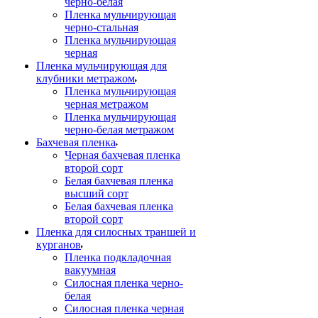
черно-белая
Пленка мульчирующая
черно-стальная
Пленка мульчирующая
черная
Пленка мульчирующая для
клубники метражом
Пленка мульчирующая
черная метражом
Пленка мульчирующая
черно-белая метражом
Бахчевая пленка
Черная бахчевая пленка
второй сорт
Белая бахчевая пленка
высший сорт
Белая бахчевая пленка
второй сорт
Пленка для силосных траншей и
курганов
Пленка подкладочная
вакуумная
Силосная пленка черно-
белая
Силосная пленка черная