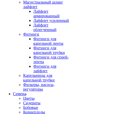
Магистральный шланг
лайфлет
Лайфлет
армированный
Лайфлет усиленный
Лайфлет
облегченный
Фитинги
Фитинги для
капельной ленты
Фитинги для
капельной трубки
Фитинги для спрей-
ленты
Фитинги для
лайфлет
Капельницы для
капельной трубки
Фильтры, насосы,
регуляторы
Семена
Цветы
Сидераты
Бобовые
Корнеплоды