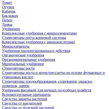
Томат
Огурец
Кабачок
Баклажан
Перец
Травы
Удобрения
Комплексные удобрения с микроэлементами
Стимуляторы роста корневой системы
Комплексные удобрения с аминокислотами
Микроэлементы
Удобрения пролонгированного действия
Органические удобрения
Органоминеральные удобрения
Минеральные удобрения
Стимуляторы роста
Стимуляторы роста и антистрессанты на основе фульвовых и
гуминовых кислот
Стимуляторы плодообразования, созревания, окраски,
размеров, завязи
Удобрения фасовкой для личных подсобных хозяйств
Вспомогательные препараты
Средства защиты растений
Средства от вредителей
Средства от болезней растений