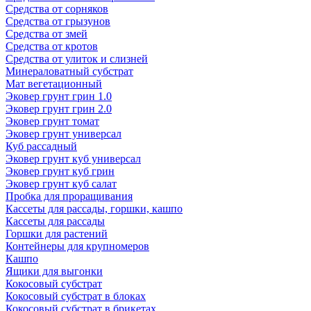
Средства от сорняков
Средства от грызунов
Средства от змей
Средства от кротов
Средства от улиток и слизней
Минераловатный субстрат
Мат вегетационный
Эковер грунт грин 1.0
Эковер грунт грин 2.0
Эковер грунт томат
Эковер грунт универсал
Куб рассадный
Эковер грунт куб универсал
Эковер грунт куб грин
Эковер грунт куб салат
Пробка для проращивания
Кассеты для рассады, горшки, кашпо
Кассеты для рассады
Горшки для растений
Контейнеры для крупномеров
Кашпо
Ящики для выгонки
Кокосовый субстрат
Кокосовый субстрат в блоках
Кокосовый субстрат в брикетах