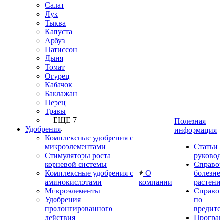
Салат
Лук
Тыква
Капуста
Арбуз
Патиссон
Дыня
Томат
Огурец
Кабачок
Баклажан
Перец
Травы
+ ЕЩЕ 7
Полезная
Удобрения
информация
Комплексные удобрения с
микроэлементами
Статьи
Стимуляторы роста
руково
корневой системы
Справо
Комплексные удобрения с
О
болезн
аминокислотами
компании
растен
Микроэлементы
Справо
Удобрения
по
пролонгированного
вредит
действия
Прогр