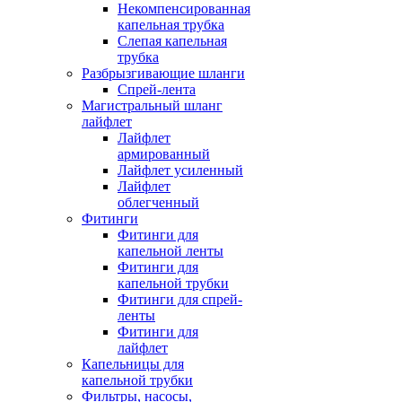
Некомпенсированная
капельная трубка
Слепая капельная
трубка
Разбрызгивающие шланги
Спрей-лента
Магистральный шланг
лайфлет
Лайфлет
армированный
Лайфлет усиленный
Лайфлет
облегченный
Фитинги
Фитинги для
капельной ленты
Фитинги для
капельной трубки
Фитинги для спрей-
ленты
Фитинги для
лайфлет
Капельницы для
капельной трубки
Фильтры, насосы,