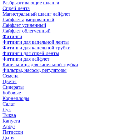
Разбрызгивающие шланги
Спрей-лента
Магистральный шланг лайфлет
Лайфлет армированный
Лайфлет усиленный
Лайфлет облегченный
Фитинги
Фитинги для капельной ленты
Фитинги для капельной трубки
Фитинги для спрей-ленты
Фитинги для лайфлет
Капельницы для капельной трубки
Фильтры, насосы, регуляторы
Семена
Цветы
Сидераты
Бобовые
Корнеплоды
Салат
Лук
Тыква
Капуста
Арбуз
Патиссон
Дыня