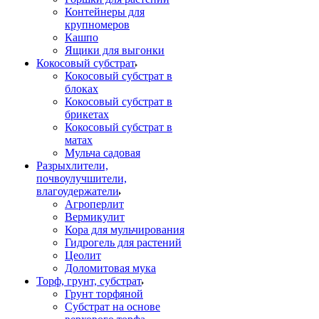
Контейнеры для
крупномеров
Кашпо
Ящики для выгонки
Кокосовый субстрат
Кокосовый субстрат в
блоках
Кокосовый субстрат в
брикетах
Кокосовый субстрат в
матах
Мульча садовая
Разрыхлители,
почвоулучшители,
влагоудержатели
Агроперлит
Вермикулит
Кора для мульчирования
Гидрогель для растений
Цеолит
Доломитовая мука
Торф, грунт, субстрат
Грунт торфяной
Субстрат на основе