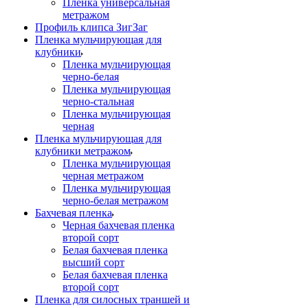
Пленка универсальная
метражом
Профиль клипса ЗигЗаг
Пленка мульчирующая для
клубники
Пленка мульчирующая
черно-белая
Пленка мульчирующая
черно-стальная
Пленка мульчирующая
черная
Пленка мульчирующая для
клубники метражом
Пленка мульчирующая
черная метражом
Пленка мульчирующая
черно-белая метражом
Бахчевая пленка
Черная бахчевая пленка
второй сорт
Белая бахчевая пленка
высший сорт
Белая бахчевая пленка
второй сорт
Пленка для силосных траншей и