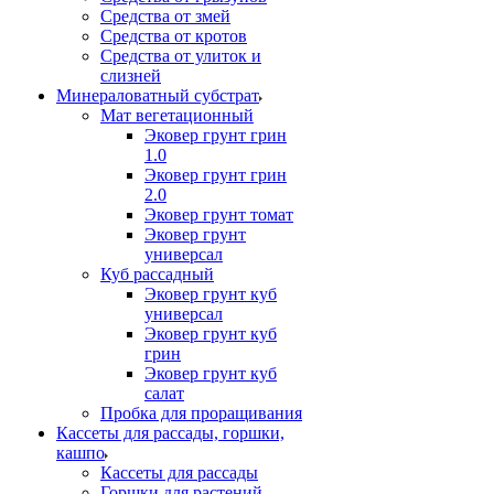
Средства от змей
Средства от кротов
Средства от улиток и
слизней
Минераловатный субстрат
Мат вегетационный
Эковер грунт грин
1.0
Эковер грунт грин
2.0
Эковер грунт томат
Эковер грунт
универсал
Куб рассадный
Эковер грунт куб
универсал
Эковер грунт куб
грин
Эковер грунт куб
салат
Пробка для проращивания
Кассеты для рассады, горшки,
кашпо
Кассеты для рассады
Горшки для растений