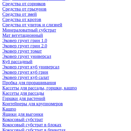
Средства от сорняков
Средства от грызунов
Средства от змей
Средства от кротов
Средства от улиток и слизней
Минераловатный субстрат
Мат вегетационный
Эковер грунт грин 1.0
Эковер грунт грин 2.0
Эковер грунт томат
Эковер грунт универсал
Куб рассадный
Эковер грунт куб универсал
Эковер грунт куб грин
Эковер грунт куб салат
Пробка для проращивания
Кассеты для рассады, горшки, кашпо
Кассеты для рассады
Горшки для растений
Контейнеры для крупномеров
Кашпо
Ящики для выгонки
Кокосовый субстрат
Кокосовый субстрат в блоках
Кокосовый субстрат в брикетах