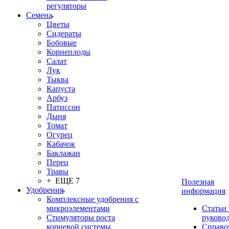
регуляторы
Семена
Цветы
Сидераты
Бобовые
Корнеплоды
Салат
Лук
Тыква
Капуста
Арбуз
Патиссон
Дыня
Томат
Огурец
Кабачок
Баклажан
Перец
Травы
+ ЕЩЕ 7
Полезная
Удобрения
информация
Комплексные удобрения с
микроэлементами
Статьи
Стимуляторы роста
руково
корневой системы
Справо