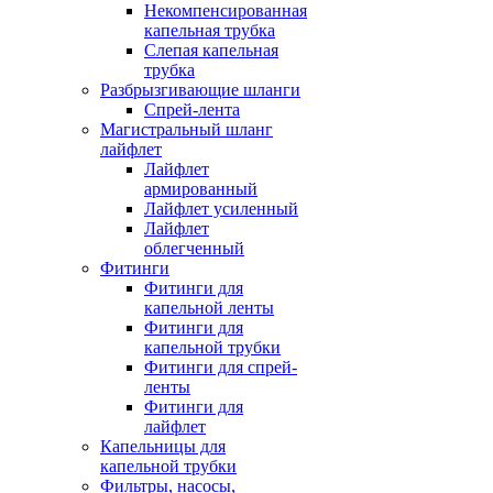
Некомпенсированная
капельная трубка
Слепая капельная
трубка
Разбрызгивающие шланги
Спрей-лента
Магистральный шланг
лайфлет
Лайфлет
армированный
Лайфлет усиленный
Лайфлет
облегченный
Фитинги
Фитинги для
капельной ленты
Фитинги для
капельной трубки
Фитинги для спрей-
ленты
Фитинги для
лайфлет
Капельницы для
капельной трубки
Фильтры, насосы,