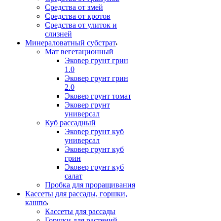
Средства от змей
Средства от кротов
Средства от улиток и
слизней
Минераловатный субстрат
Мат вегетационный
Эковер грунт грин
1.0
Эковер грунт грин
2.0
Эковер грунт томат
Эковер грунт
универсал
Куб рассадный
Эковер грунт куб
универсал
Эковер грунт куб
грин
Эковер грунт куб
салат
Пробка для проращивания
Кассеты для рассады, горшки,
кашпо
Кассеты для рассады
Горшки для растений