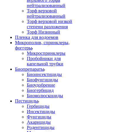
верхового торфа
нейтрализованный
Торф верховой
нейтрализованный
Торф верховой низкой
степени разложения
Торф Низинный
Пленка для водоемов
Микрополив, спринклеры,
фоггеры
Микроспринклеры
Пробойники для
капельной трубки
Биопрепараты
Биоинсектициды
Биофунгициды
Биоудобрение
Биогербицид
Биомолюскоциды
Пестициды
Гербициды
Инсектициды
Фунгициды
Акарициды
Родентициды