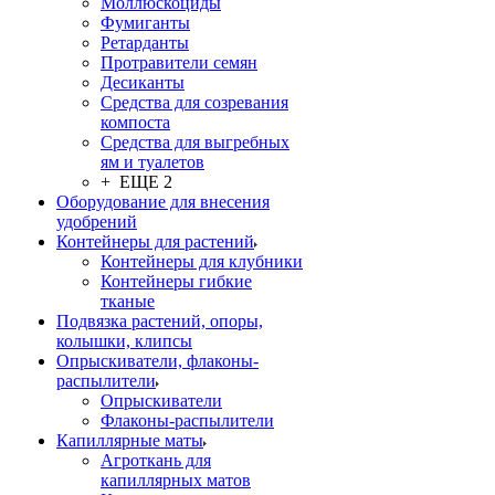
Моллюскоциды
Фумиганты
Ретарданты
Протравители семян
Десиканты
Средства для созревания
компоста
Средства для выгребных
ям и туалетов
+ ЕЩЕ 2
Оборудование для внесения
удобрений
Контейнеры для растений
Контейнеры для клубники
Контейнеры гибкие
тканые
Подвязка растений, опоры,
колышки, клипсы
Опрыскиватели, флаконы-
распылители
Опрыскиватели
Флаконы-распылители
Капиллярные маты
Агроткань для
капиллярных матов