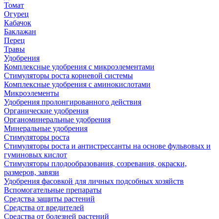
Томат
Огурец
Кабачок
Баклажан
Перец
Травы
Удобрения
Комплексные удобрения с микроэлементами
Стимуляторы роста корневой системы
Комплексные удобрения с аминокислотами
Микроэлементы
Удобрения пролонгированного действия
Органические удобрения
Органоминеральные удобрения
Минеральные удобрения
Стимуляторы роста
Стимуляторы роста и антистрессанты на основе фульвовых и
гуминовых кислот
Стимуляторы плодообразования, созревания, окраски,
размеров, завязи
Удобрения фасовкой для личных подсобных хозяйств
Вспомогательные препараты
Средства защиты растений
Средства от вредителей
Средства от болезней растений