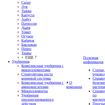
Салат
Лук
Тыква
Капуста
Арбуз
Патиссон
Дыня
Томат
Огурец
Кабачок
Баклажан
Перец
Травы
+ ЕЩЕ 7
Полезная
Удобрения
информация
Комплексные удобрения с
микроэлементами
Статьи
Стимуляторы роста
руково
корневой системы
Справо
Комплексные удобрения с
О
болезн
аминокислотами
компании
растен
Микроэлементы
Справо
Удобрения
по
пролонгированного
вредит
действия
Прогр