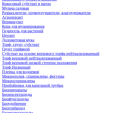
Кокосовый субстрат в матах
Мульча садовая
Разрыхлители, почвоулучшители, влагоудержатели
Агроперлит
Вермикулит
Кора для мульчирования
Гидрогель для растений
Цеолит
Доломитовая мука
Торф, грунт, субстрат
Грунт торфяной
Субстрат на основе верхового торфа нейтрализованный
Торф верховой нейтрализованный
Торф верховой низкой степени разложения
Торф Низинный
Пленка для водоемов
Микрополив, спринклеры, фоггеры
Микроспринклеры
Пробойники для капельной трубки
Биопрепараты
Биоинсектициды
Биофунгициды
Биоудобрение
Биогербицид
Биомолюскоциды