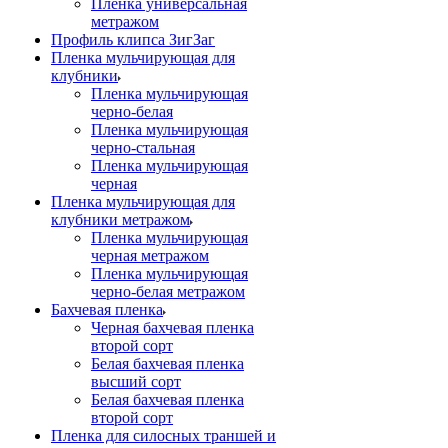
Пленка универсальная
метражом
Профиль клипса ЗигЗаг
Пленка мульчирующая для
клубники
Пленка мульчирующая
черно-белая
Пленка мульчирующая
черно-стальная
Пленка мульчирующая
черная
Пленка мульчирующая для
клубники метражом
Пленка мульчирующая
черная метражом
Пленка мульчирующая
черно-белая метражом
Бахчевая пленка
Черная бахчевая пленка
второй сорт
Белая бахчевая пленка
высший сорт
Белая бахчевая пленка
второй сорт
Пленка для силосных траншей и