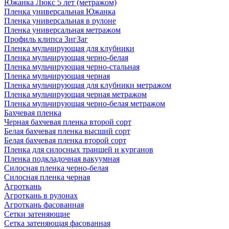
Южанка Люкс 5 лет (метражом)
Пленка универсальная Южанка
Пленка универсальная в рулоне
Пленка универсальная метражом
Профиль клипса ЗигЗаг
Пленка мульчирующая для клубники
Пленка мульчирующая черно-белая
Пленка мульчирующая черно-стальная
Пленка мульчирующая черная
Пленка мульчирующая для клубники метражом
Пленка мульчирующая черная метражом
Пленка мульчирующая черно-белая метражом
Бахчевая пленка
Черная бахчевая пленка второй сорт
Белая бахчевая пленка высший сорт
Белая бахчевая пленка второй сорт
Пленка для силосных траншей и курганов
Пленка подкладочная вакуумная
Силосная пленка черно-белая
Силосная пленка черная
Агроткань
Агроткань в рулонах
Агроткань фасованная
Сетки затеняющие
Сетка затеняющая фасованная