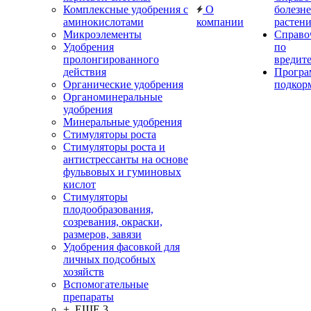
Комплексные удобрения с
О
болезн
аминокислотами
компании
растен
Микроэлементы
Справо
Удобрения
по
пролонгированного
вредит
действия
Прогр
Органические удобрения
подкор
Органоминеральные
удобрения
Минеральные удобрения
Стимуляторы роста
Стимуляторы роста и
антистрессанты на основе
фульвовых и гуминовых
кислот
Стимуляторы
плодообразования,
созревания, окраски,
размеров, завязи
Удобрения фасовкой для
личных подсобных
хозяйств
Вспомогательные
препараты
+ ЕЩЕ 3