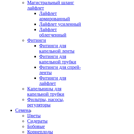
Магистральный шланг
лайфлет
Лайфлет
армированный
Лайфлет усиленный
Лайфлет
облегченный
Фитинги
Фитинги для
капельной ленты
Фитинги для
капельной трубки
Фитинги для спрей-
ленты
Фитинги для
лайфлет
Капельницы для
капельной трубки
Фильтры, насосы,
регуляторы
Семена
Цветы
Сидераты
Бобовые
Корнеплоды