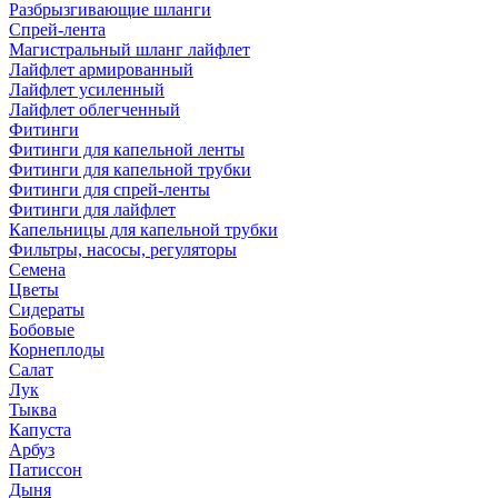
Разбрызгивающие шланги
Спрей-лента
Магистральный шланг лайфлет
Лайфлет армированный
Лайфлет усиленный
Лайфлет облегченный
Фитинги
Фитинги для капельной ленты
Фитинги для капельной трубки
Фитинги для спрей-ленты
Фитинги для лайфлет
Капельницы для капельной трубки
Фильтры, насосы, регуляторы
Семена
Цветы
Сидераты
Бобовые
Корнеплоды
Салат
Лук
Тыква
Капуста
Арбуз
Патиссон
Дыня