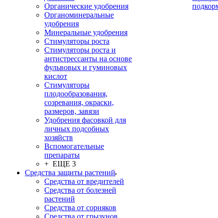
Органические удобрения
подкор
Органоминеральные
удобрения
Минеральные удобрения
Стимуляторы роста
Стимуляторы роста и
антистрессанты на основе
фульвовых и гуминовых
кислот
Стимуляторы
плодообразования,
созревания, окраски,
размеров, завязи
Удобрения фасовкой для
личных подсобных
хозяйств
Вспомогательные
препараты
+ ЕЩЕ 3
Средства защиты растений
Средства от вредителей
Средства от болезней
растений
Средства от сорняков
Средства от грызунов