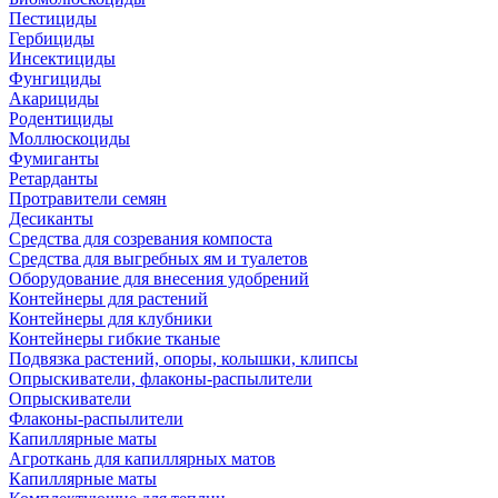
Пестициды
Гербициды
Инсектициды
Фунгициды
Акарициды
Родентициды
Моллюскоциды
Фумиганты
Ретарданты
Протравители семян
Десиканты
Средства для созревания компоста
Средства для выгребных ям и туалетов
Оборудование для внесения удобрений
Контейнеры для растений
Контейнеры для клубники
Контейнеры гибкие тканые
Подвязка растений, опоры, колышки, клипсы
Опрыскиватели, флаконы-распылители
Опрыскиватели
Флаконы-распылители
Капиллярные маты
Агроткань для капиллярных матов
Капиллярные маты