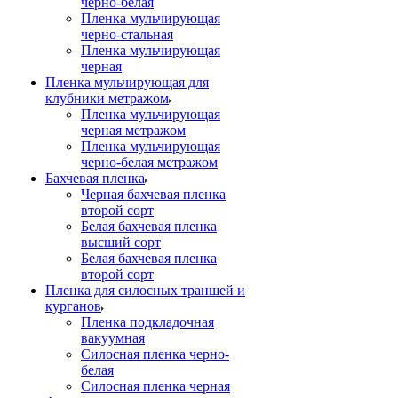
черно-белая
Пленка мульчирующая
черно-стальная
Пленка мульчирующая
черная
Пленка мульчирующая для
клубники метражом
Пленка мульчирующая
черная метражом
Пленка мульчирующая
черно-белая метражом
Бахчевая пленка
Черная бахчевая пленка
второй сорт
Белая бахчевая пленка
высший сорт
Белая бахчевая пленка
второй сорт
Пленка для силосных траншей и
курганов
Пленка подкладочная
вакуумная
Силосная пленка черно-
белая
Силосная пленка черная