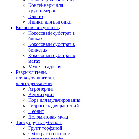
Контейнеры для
крупномеров
Кашпо
Ящики для выгонки
Кокосовый субстрат
Кокосовый субстрат в
блоках
Кокосовый субстрат в
брикетах
Кокосовый субстрат в
матах
Мульча садовая
Разрыхлители,
почвоулучшители,
влагоудержатели
Агроперлит
Вермикулит
Кора для мульчирования
Гидрогель для растений
Цеолит
Доломитовая мука
Торф, грунт, субстрат
Грунт торфяной
Субстрат на основе