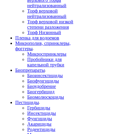
верхового торфа
нейтрализованный
Торф верховой
нейтрализованный
Торф верховой низкой
степени разложения
Торф Низинный
Пленка для водоемов
Микрополив, спринклеры,
фоггеры
Микроспринклеры
Пробойники для
капельной трубки
Биопрепараты
Биоинсектициды
Биофунгициды
Биоудобрение
Биогербицид
Биомолюскоциды
Пестициды
Гербициды
Инсектициды
Фунгициды
Акарициды
Родентициды