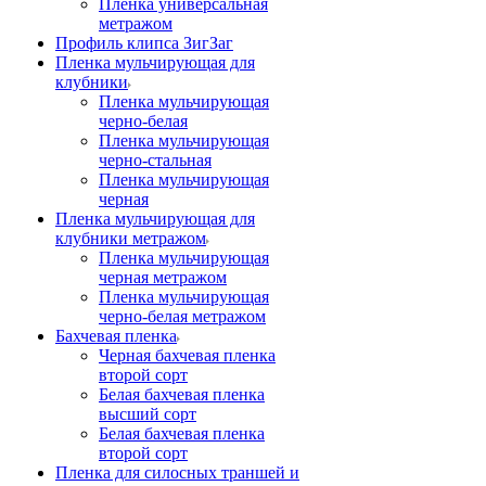
Пленка универсальная
метражом
Профиль клипса ЗигЗаг
Пленка мульчирующая для
клубники
Пленка мульчирующая
черно-белая
Пленка мульчирующая
черно-стальная
Пленка мульчирующая
черная
Пленка мульчирующая для
клубники метражом
Пленка мульчирующая
черная метражом
Пленка мульчирующая
черно-белая метражом
Бахчевая пленка
Черная бахчевая пленка
второй сорт
Белая бахчевая пленка
высший сорт
Белая бахчевая пленка
второй сорт
Пленка для силосных траншей и