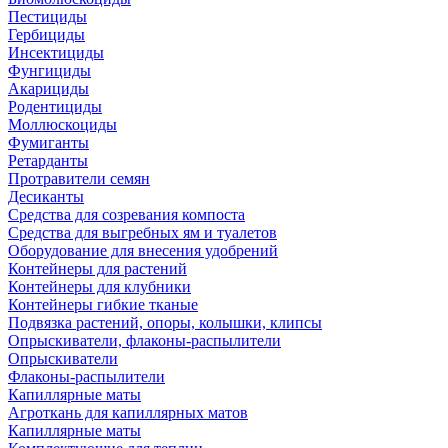
Пестициды
Гербициды
Инсектициды
Фунгициды
Акарициды
Родентициды
Моллюскоциды
Фумиганты
Ретарданты
Протравители семян
Десиканты
Средства для созревания компоста
Средства для выгребных ям и туалетов
Оборудование для внесения удобрений
Контейнеры для растений
Контейнеры для клубники
Контейнеры гибкие тканые
Подвязка растений, опоры, колышки, клипсы
Опрыскиватели, флаконы-распылители
Опрыскиватели
Флаконы-распылители
Капиллярные маты
Агроткань для капиллярных матов
Капиллярные маты