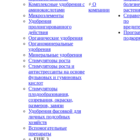
Комплексные удобрения с
О
болезн
аминокислотами
компании
растен
Микроэлементы
Справо
Удобрения
по
пролонгированного
вредит
действия
Прогр
Органические удобрения
подкор
Органоминеральные
удобрения
Минеральные удобрения
Стимуляторы роста
Стимуляторы роста и
антистрессанты на основе
фульвовых и гуминовых
кислот
Стимуляторы
плодообразования,
созревания, окраски,
размеров, завязи
Удобрения фасовкой для
личных подсобных
хозяйств
Вспомогательные
препараты
+ ЕЩЕ 3