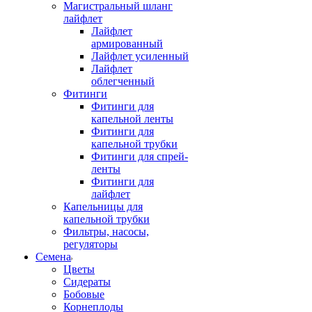
Магистральный шланг
лайфлет
Лайфлет
армированный
Лайфлет усиленный
Лайфлет
облегченный
Фитинги
Фитинги для
капельной ленты
Фитинги для
капельной трубки
Фитинги для спрей-
ленты
Фитинги для
лайфлет
Капельницы для
капельной трубки
Фильтры, насосы,
регуляторы
Семена
Цветы
Сидераты
Бобовые
Корнеплоды