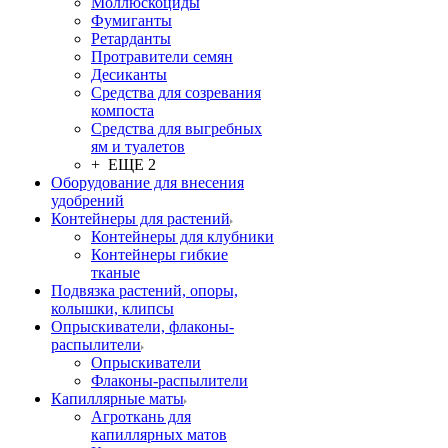
Моллюскоциды
Фумиганты
Ретарданты
Протравители семян
Десиканты
Средства для созревания
компоста
Средства для выгребных
ям и туалетов
+ ЕЩЕ 2
Оборудование для внесения
удобрений
Контейнеры для растений
Контейнеры для клубники
Контейнеры гибкие
тканые
Подвязка растений, опоры,
колышки, клипсы
Опрыскиватели, флаконы-
распылители
Опрыскиватели
Флаконы-распылители
Капиллярные маты
Агроткань для
капиллярных матов