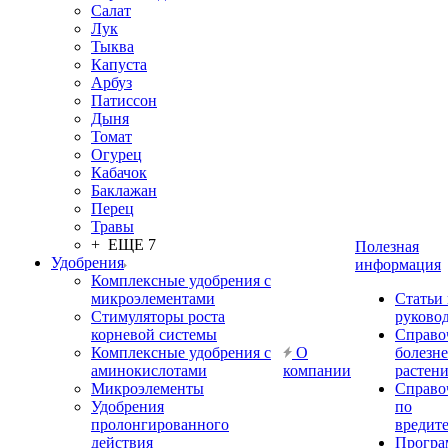
Салат
Лук
Тыква
Капуста
Арбуз
Патиссон
Дыня
Томат
Огурец
Кабачок
Баклажан
Перец
Травы
+ ЕЩЕ 7
Полезная
Удобрения
информация
Комплексные удобрения с
микроэлементами
Статьи
Стимуляторы роста
руково
корневой системы
Справо
Комплексные удобрения с
О
болезн
аминокислотами
компании
растен
Микроэлементы
Справо
Удобрения
по
пролонгированного
вредит
действия
Прогр