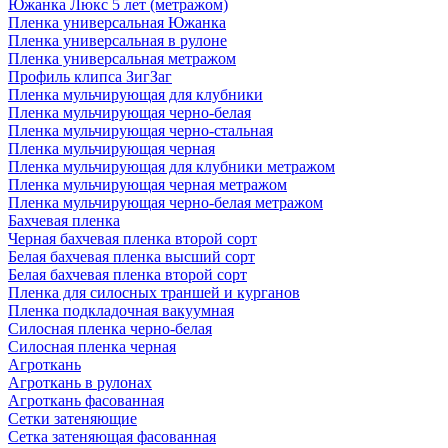
Южанка Люкс 5 лет (метражом)
Пленка универсальная Южанка
Пленка универсальная в рулоне
Пленка универсальная метражом
Профиль клипса ЗигЗаг
Пленка мульчирующая для клубники
Пленка мульчирующая черно-белая
Пленка мульчирующая черно-стальная
Пленка мульчирующая черная
Пленка мульчирующая для клубники метражом
Пленка мульчирующая черная метражом
Пленка мульчирующая черно-белая метражом
Бахчевая пленка
Черная бахчевая пленка второй сорт
Белая бахчевая пленка высший сорт
Белая бахчевая пленка второй сорт
Пленка для силосных траншей и курганов
Пленка подкладочная вакуумная
Силосная пленка черно-белая
Силосная пленка черная
Агроткань
Агроткань в рулонах
Агроткань фасованная
Сетки затеняющие
Сетка затеняющая фасованная