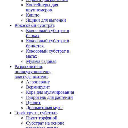
Контейнеры для
крупномеров
Кашпо
Ящики для выгонки
Кокосовый субстрат
Кокосовый субстрат в
блоках
Кокосовый субстрат в
брикетах
Кокосовый субстрат в
матах
Мульча садовая
Разрыхлители,
почвоулучшители,
влагоудержатели
Агроперлит
Вермикулит
Кора для мульчирования
Гидрогель для растений
Цеолит
Доломитовая мука
Торф, грунт, субстрат
Грунт торфяной
Субстрат на основе