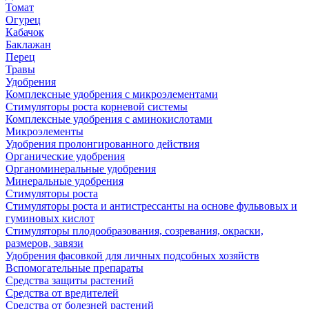
Томат
Огурец
Кабачок
Баклажан
Перец
Травы
Удобрения
Комплексные удобрения с микроэлементами
Стимуляторы роста корневой системы
Комплексные удобрения с аминокислотами
Микроэлементы
Удобрения пролонгированного действия
Органические удобрения
Органоминеральные удобрения
Минеральные удобрения
Стимуляторы роста
Стимуляторы роста и антистрессанты на основе фульвовых и
гуминовых кислот
Стимуляторы плодообразования, созревания, окраски,
размеров, завязи
Удобрения фасовкой для личных подсобных хозяйств
Вспомогательные препараты
Средства защиты растений
Средства от вредителей
Средства от болезней растений