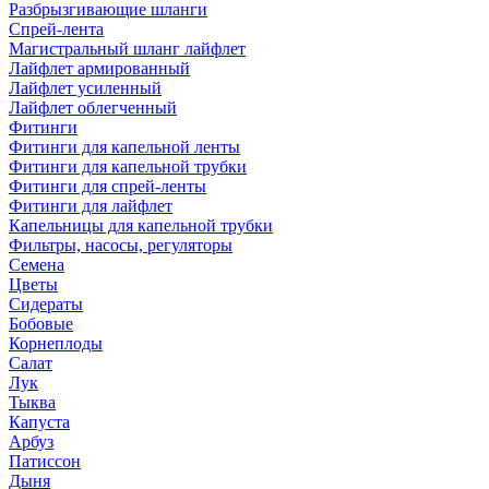
Разбрызгивающие шланги
Спрей-лента
Магистральный шланг лайфлет
Лайфлет армированный
Лайфлет усиленный
Лайфлет облегченный
Фитинги
Фитинги для капельной ленты
Фитинги для капельной трубки
Фитинги для спрей-ленты
Фитинги для лайфлет
Капельницы для капельной трубки
Фильтры, насосы, регуляторы
Семена
Цветы
Сидераты
Бобовые
Корнеплоды
Салат
Лук
Тыква
Капуста
Арбуз
Патиссон
Дыня