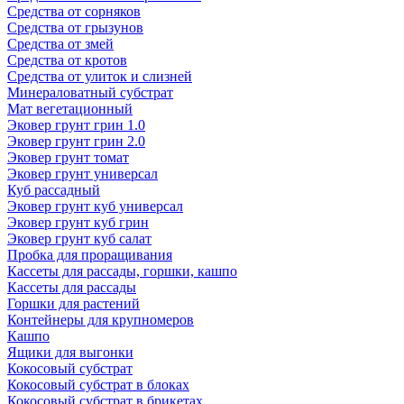
Средства от сорняков
Средства от грызунов
Средства от змей
Средства от кротов
Средства от улиток и слизней
Минераловатный субстрат
Мат вегетационный
Эковер грунт грин 1.0
Эковер грунт грин 2.0
Эковер грунт томат
Эковер грунт универсал
Куб рассадный
Эковер грунт куб универсал
Эковер грунт куб грин
Эковер грунт куб салат
Пробка для проращивания
Кассеты для рассады, горшки, кашпо
Кассеты для рассады
Горшки для растений
Контейнеры для крупномеров
Кашпо
Ящики для выгонки
Кокосовый субстрат
Кокосовый субстрат в блоках
Кокосовый субстрат в брикетах