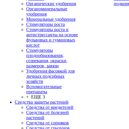
Органические удобрения
подкор
Органоминеральные
удобрения
Минеральные удобрения
Стимуляторы роста
Стимуляторы роста и
антистрессанты на основе
фульвовых и гуминовых
кислот
Стимуляторы
плодообразования,
созревания, окраски,
размеров, завязи
Удобрения фасовкой для
личных подсобных
хозяйств
Вспомогательные
препараты
+ ЕЩЕ 3
Средства защиты растений
Средства от вредителей
Средства от болезней
растений
Средства от сорняков
Средства от грызунов