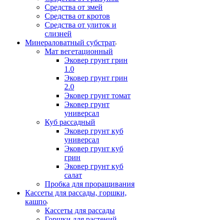
Средства от змей
Средства от кротов
Средства от улиток и
слизней
Минераловатный субстрат
Мат вегетационный
Эковер грунт грин
1.0
Эковер грунт грин
2.0
Эковер грунт томат
Эковер грунт
универсал
Куб рассадный
Эковер грунт куб
универсал
Эковер грунт куб
грин
Эковер грунт куб
салат
Пробка для проращивания
Кассеты для рассады, горшки,
кашпо
Кассеты для рассады
Горшки для растений