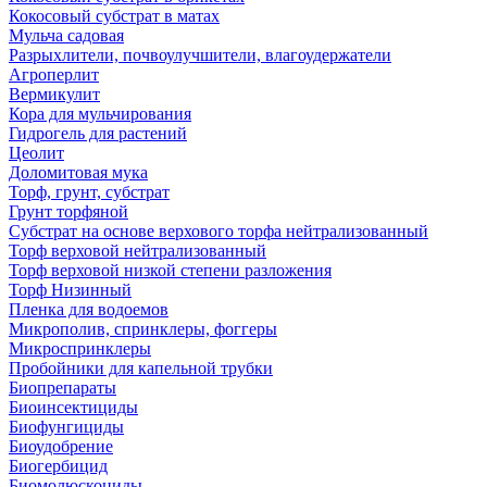
Кокосовый субстрат в матах
Мульча садовая
Разрыхлители, почвоулучшители, влагоудержатели
Агроперлит
Вермикулит
Кора для мульчирования
Гидрогель для растений
Цеолит
Доломитовая мука
Торф, грунт, субстрат
Грунт торфяной
Субстрат на основе верхового торфа нейтрализованный
Торф верховой нейтрализованный
Торф верховой низкой степени разложения
Торф Низинный
Пленка для водоемов
Микрополив, спринклеры, фоггеры
Микроспринклеры
Пробойники для капельной трубки
Биопрепараты
Биоинсектициды
Биофунгициды
Биоудобрение
Биогербицид
Биомолюскоциды