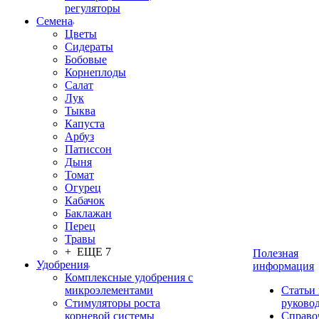
регуляторы
Семена
Цветы
Сидераты
Бобовые
Корнеплоды
Салат
Лук
Тыква
Капуста
Арбуз
Патиссон
Дыня
Томат
Огурец
Кабачок
Баклажан
Перец
Травы
+ ЕЩЕ 7
Полезная
Удобрения
информация
Комплексные удобрения с
микроэлементами
Статьи
Стимуляторы роста
руково
корневой системы
Справо