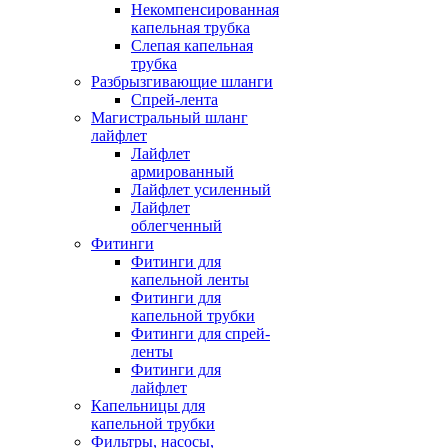
Некомпенсированная
капельная трубка
Слепая капельная
трубка
Разбрызгивающие шланги
Спрей-лента
Магистральный шланг
лайфлет
Лайфлет
армированный
Лайфлет усиленный
Лайфлет
облегченный
Фитинги
Фитинги для
капельной ленты
Фитинги для
капельной трубки
Фитинги для спрей-
ленты
Фитинги для
лайфлет
Капельницы для
капельной трубки
Фильтры, насосы,