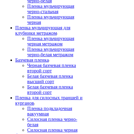
черно-белая
Пленка мульчирующая
черно-стальная
Пленка мульчирующая
черная
Пленка мульчирующая для
клубники метражом
Пленка мульчирующая
черная метражом
Пленка мульчирующая
черно-белая метражом
Бахчевая пленка
Черная бахчевая пленка
второй сорт
Белая бахчевая пленка
высший сорт
Белая бахчевая пленка
второй сорт
Пленка для силосных траншей и
курганов
Пленка подкладочная
вакуумная
Силосная пленка черно-
белая
Силосная пленка черная