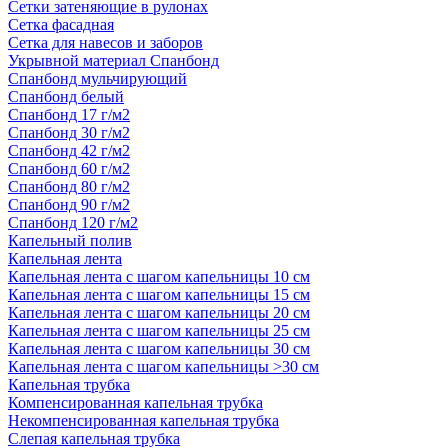
Сетки затеняющие в рулонах
Сетка фасадная
Сетка для навесов и заборов
Укрывной материал Спанбонд
Спанбонд мульчирующий
Спанбонд белый
Спанбонд 17 г/м2
Спанбонд 30 г/м2
Спанбонд 42 г/м2
Спанбонд 60 г/м2
Спанбонд 80 г/м2
Спанбонд 90 г/м2
Спанбонд 120 г/м2
Капельный полив
Капельная лента
Капельная лента с шагом капельницы 10 см
Капельная лента с шагом капельницы 15 см
Капельная лента с шагом капельницы 20 см
Капельная лента с шагом капельницы 25 см
Капельная лента с шагом капельницы 30 см
Капельная лента с шагом капельницы >30 см
Капельная трубка
Компенсированная капельная трубка
Некомпенсированная капельная трубка
Слепая капельная трубка