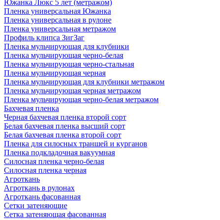
Южанка Люкс 5 лет (метражом)
Пленка универсальная Южанка
Пленка универсальная в рулоне
Пленка универсальная метражом
Профиль клипса ЗигЗаг
Пленка мульчирующая для клубники
Пленка мульчирующая черно-белая
Пленка мульчирующая черно-стальная
Пленка мульчирующая черная
Пленка мульчирующая для клубники метражом
Пленка мульчирующая черная метражом
Пленка мульчирующая черно-белая метражом
Бахчевая пленка
Черная бахчевая пленка второй сорт
Белая бахчевая пленка высший сорт
Белая бахчевая пленка второй сорт
Пленка для силосных траншей и курганов
Пленка подкладочная вакуумная
Силосная пленка черно-белая
Силосная пленка черная
Агроткань
Агроткань в рулонах
Агроткань фасованная
Сетки затеняющие
Сетка затеняющая фасованная