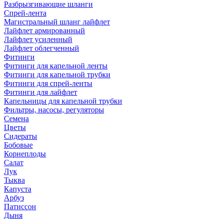
Разбрызгивающие шланги
Спрей-лента
Магистральный шланг лайфлет
Лайфлет армированный
Лайфлет усиленный
Лайфлет облегченный
Фитинги
Фитинги для капельной ленты
Фитинги для капельной трубки
Фитинги для спрей-ленты
Фитинги для лайфлет
Капельницы для капельной трубки
Фильтры, насосы, регуляторы
Семена
Цветы
Сидераты
Бобовые
Корнеплоды
Салат
Лук
Тыква
Капуста
Арбуз
Патиссон
Дыня