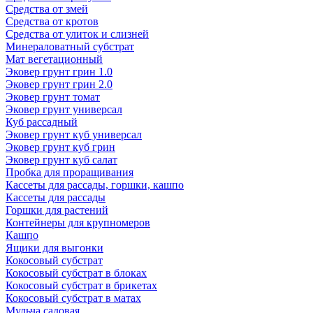
Средства от змей
Средства от кротов
Средства от улиток и слизней
Минераловатный субстрат
Мат вегетационный
Эковер грунт грин 1.0
Эковер грунт грин 2.0
Эковер грунт томат
Эковер грунт универсал
Куб рассадный
Эковер грунт куб универсал
Эковер грунт куб грин
Эковер грунт куб салат
Пробка для проращивания
Кассеты для рассады, горшки, кашпо
Кассеты для рассады
Горшки для растений
Контейнеры для крупномеров
Кашпо
Ящики для выгонки
Кокосовый субстрат
Кокосовый субстрат в блоках
Кокосовый субстрат в брикетах
Кокосовый субстрат в матах
Мульча садовая