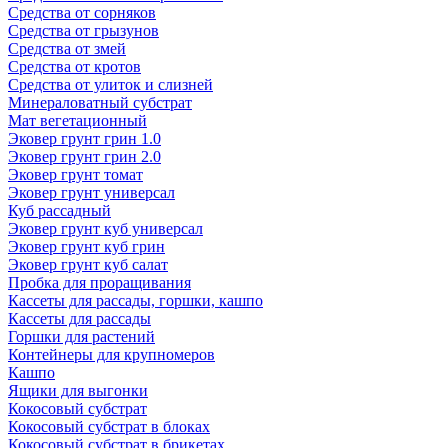
Средства от сорняков
Средства от грызунов
Средства от змей
Средства от кротов
Средства от улиток и слизней
Минераловатный субстрат
Мат вегетационный
Эковер грунт грин 1.0
Эковер грунт грин 2.0
Эковер грунт томат
Эковер грунт универсал
Куб рассадный
Эковер грунт куб универсал
Эковер грунт куб грин
Эковер грунт куб салат
Пробка для проращивания
Кассеты для рассады, горшки, кашпо
Кассеты для рассады
Горшки для растений
Контейнеры для крупномеров
Кашпо
Ящики для выгонки
Кокосовый субстрат
Кокосовый субстрат в блоках
Кокосовый субстрат в брикетах