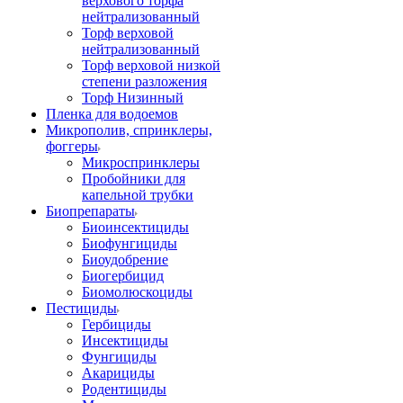
верхового торфа
нейтрализованный
Торф верховой
нейтрализованный
Торф верховой низкой
степени разложения
Торф Низинный
Пленка для водоемов
Микрополив, спринклеры,
фоггеры
Микроспринклеры
Пробойники для
капельной трубки
Биопрепараты
Биоинсектициды
Биофунгициды
Биоудобрение
Биогербицид
Биомолюскоциды
Пестициды
Гербициды
Инсектициды
Фунгициды
Акарициды
Родентициды