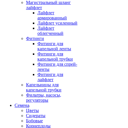
Магистральный шланг
лайфлет
Лайфлет
армированный
Лайфлет усиленный
Лайфлет
облегченный
Фитинги
Фитинги для
капельной ленты
Фитинги для
капельной трубки
Фитинги для спрей-
ленты
Фитинги для
лайфлет
Капельницы для
капельной трубки
Фильтры, насосы,
регуляторы
Семена
Цветы
Сидераты
Бобовые
Корнеплоды