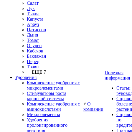
Салат
Лук
Тыква
Капуста
Арбуз
Патиссон
Дыня
Томат
Огурец
Кабачок
Баклажан
Перец
Травы
+ ЕЩЕ 7
Полезная
Удобрения
информация
Комплексные удобрения с
микроэлементами
Статьи
Стимуляторы роста
руково
корневой системы
Справо
Комплексные удобрения с
О
болезн
аминокислотами
компании
растен
Микроэлементы
Справо
Удобрения
по
пролонгированного
вредит
действия
Прогр