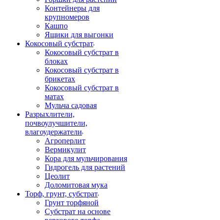
Контейнеры для
крупномеров
Кашпо
Ящики для выгонки
Кокосовый субстрат
Кокосовый субстрат в
блоках
Кокосовый субстрат в
брикетах
Кокосовый субстрат в
матах
Мульча садовая
Разрыхлители,
почвоулучшители,
влагоудержатели
Агроперлит
Вермикулит
Кора для мульчирования
Гидрогель для растений
Цеолит
Доломитовая мука
Торф, грунт, субстрат
Грунт торфяной
Субстрат на основе