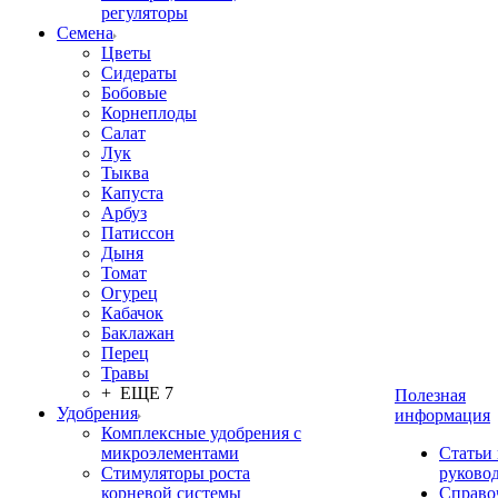
регуляторы
Семена
Цветы
Сидераты
Бобовые
Корнеплоды
Салат
Лук
Тыква
Капуста
Арбуз
Патиссон
Дыня
Томат
Огурец
Кабачок
Баклажан
Перец
Травы
+ ЕЩЕ 7
Полезная
Удобрения
информация
Комплексные удобрения с
микроэлементами
Статьи
Стимуляторы роста
руково
корневой системы
Справо