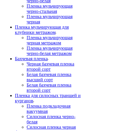
черно-белая
Пленка мульчирующая
черно-стальная
Пленка мульчирующая
черная
Пленка мульчирующая для
клубники метражом
Пленка мульчирующая
черная метражом
Пленка мульчирующая
черно-белая метражом
Бахчевая пленка
Черная бахчевая пленка
второй сорт
Белая бахчевая пленка
высший сорт
Белая бахчевая пленка
второй сорт
Пленка для силосных траншей и
курганов
Пленка подкладочная
вакуумная
Силосная пленка черно-
белая
Силосная пленка черная