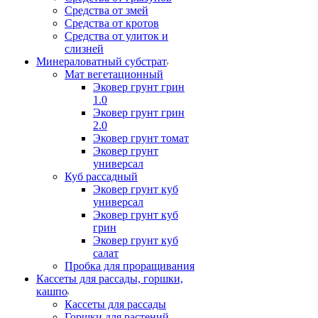
Средства от змей
Средства от кротов
Средства от улиток и
слизней
Минераловатный субстрат
Мат вегетационный
Эковер грунт грин
1.0
Эковер грунт грин
2.0
Эковер грунт томат
Эковер грунт
универсал
Куб рассадный
Эковер грунт куб
универсал
Эковер грунт куб
грин
Эковер грунт куб
салат
Пробка для проращивания
Кассеты для рассады, горшки,
кашпо
Кассеты для рассады
Горшки для растений