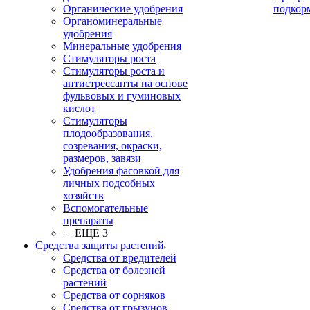
Органические удобрения
подкор
Органоминеральные
удобрения
Минеральные удобрения
Стимуляторы роста
Стимуляторы роста и
антистрессанты на основе
фульвовых и гуминовых
кислот
Стимуляторы
плодообразования,
созревания, окраски,
размеров, завязи
Удобрения фасовкой для
личных подсобных
хозяйств
Вспомогательные
препараты
+ ЕЩЕ 3
Средства защиты растений
Средства от вредителей
Средства от болезней
растений
Средства от сорняков
Средства от грызунов