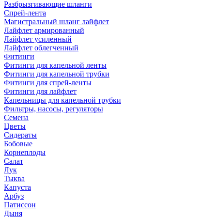
Разбрызгивающие шланги
Спрей-лента
Магистральный шланг лайфлет
Лайфлет армированный
Лайфлет усиленный
Лайфлет облегченный
Фитинги
Фитинги для капельной ленты
Фитинги для капельной трубки
Фитинги для спрей-ленты
Фитинги для лайфлет
Капельницы для капельной трубки
Фильтры, насосы, регуляторы
Семена
Цветы
Сидераты
Бобовые
Корнеплоды
Салат
Лук
Тыква
Капуста
Арбуз
Патиссон
Дыня