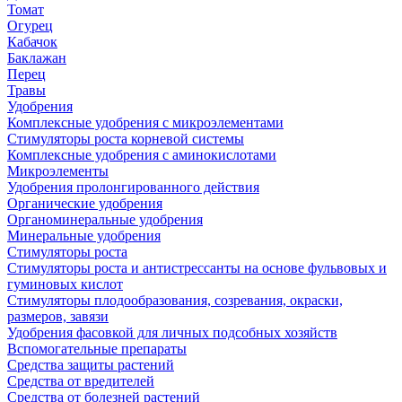
Томат
Огурец
Кабачок
Баклажан
Перец
Травы
Удобрения
Комплексные удобрения с микроэлементами
Стимуляторы роста корневой системы
Комплексные удобрения с аминокислотами
Микроэлементы
Удобрения пролонгированного действия
Органические удобрения
Органоминеральные удобрения
Минеральные удобрения
Стимуляторы роста
Стимуляторы роста и антистрессанты на основе фульвовых и
гуминовых кислот
Стимуляторы плодообразования, созревания, окраски,
размеров, завязи
Удобрения фасовкой для личных подсобных хозяйств
Вспомогательные препараты
Средства защиты растений
Средства от вредителей
Средства от болезней растений