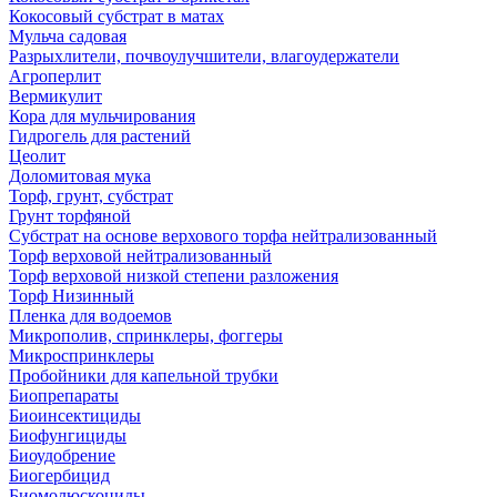
Кокосовый субстрат в матах
Мульча садовая
Разрыхлители, почвоулучшители, влагоудержатели
Агроперлит
Вермикулит
Кора для мульчирования
Гидрогель для растений
Цеолит
Доломитовая мука
Торф, грунт, субстрат
Грунт торфяной
Субстрат на основе верхового торфа нейтрализованный
Торф верховой нейтрализованный
Торф верховой низкой степени разложения
Торф Низинный
Пленка для водоемов
Микрополив, спринклеры, фоггеры
Микроспринклеры
Пробойники для капельной трубки
Биопрепараты
Биоинсектициды
Биофунгициды
Биоудобрение
Биогербицид
Биомолюскоциды