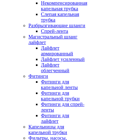
Некомпенсированная
капельная трубка
Слепая капельная
трубка
Разбрызгивающие шланги
Спрей-лента
Магистральный шланг
лайфлет
Лайфлет
армированный
Лайфлет усиленный
Лайфлет
облегченный
Фитинги
Фитинги для
капельной ленты
Фитинги для
капельной трубки
Фитинги для спрей-
ленты
Фитинги для
лайфлет
Капельницы для
капельной трубки
Фильтры, насосы,