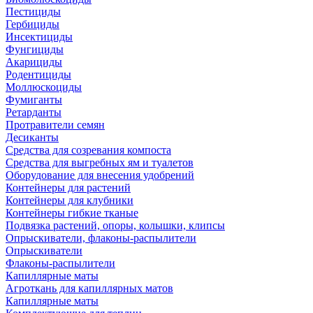
Пестициды
Гербициды
Инсектициды
Фунгициды
Акарициды
Родентициды
Моллюскоциды
Фумиганты
Ретарданты
Протравители семян
Десиканты
Средства для созревания компоста
Средства для выгребных ям и туалетов
Оборудование для внесения удобрений
Контейнеры для растений
Контейнеры для клубники
Контейнеры гибкие тканые
Подвязка растений, опоры, колышки, клипсы
Опрыскиватели, флаконы-распылители
Опрыскиватели
Флаконы-распылители
Капиллярные маты
Агроткань для капиллярных матов
Капиллярные маты