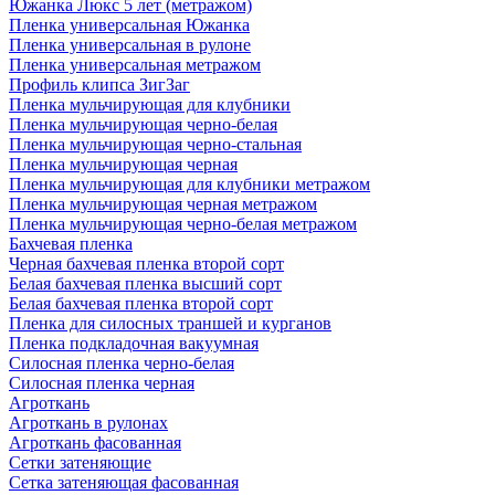
Южанка Люкс 5 лет (метражом)
Пленка универсальная Южанка
Пленка универсальная в рулоне
Пленка универсальная метражом
Профиль клипса ЗигЗаг
Пленка мульчирующая для клубники
Пленка мульчирующая черно-белая
Пленка мульчирующая черно-стальная
Пленка мульчирующая черная
Пленка мульчирующая для клубники метражом
Пленка мульчирующая черная метражом
Пленка мульчирующая черно-белая метражом
Бахчевая пленка
Черная бахчевая пленка второй сорт
Белая бахчевая пленка высший сорт
Белая бахчевая пленка второй сорт
Пленка для силосных траншей и курганов
Пленка подкладочная вакуумная
Силосная пленка черно-белая
Силосная пленка черная
Агроткань
Агроткань в рулонах
Агроткань фасованная
Сетки затеняющие
Сетка затеняющая фасованная