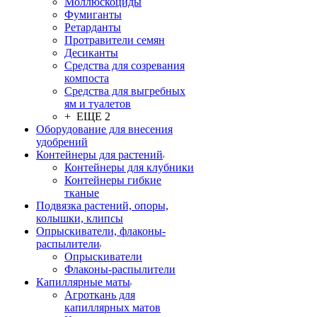
Моллюскоциды
Фумиганты
Ретарданты
Протравители семян
Десиканты
Средства для созревания
компоста
Средства для выгребных
ям и туалетов
+ ЕЩЕ 2
Оборудование для внесения
удобрений
Контейнеры для растений
Контейнеры для клубники
Контейнеры гибкие
тканые
Подвязка растений, опоры,
колышки, клипсы
Опрыскиватели, флаконы-
распылители
Опрыскиватели
Флаконы-распылители
Капиллярные маты
Агроткань для
капиллярных матов