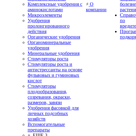
Комплексные удобрения с
О
болезн
аминокислотами
компании
растен
Микроэлементы
Справо
Удобрения
по
пролонгированного
вредит
действия
Прогр
Органические удобрения
подкор
Органоминеральные
удобрения
Минеральные удобрения
Стимуляторы роста
Стимуляторы роста и
антистрессанты на основе
фульвовых и гуминовых
кислот
Стимуляторы
плодообразования,
созревания, окраски,
размеров, завязи
Удобрения фасовкой для
личных подсобных
хозяйств
Вспомогательные
препараты
+ ЕЩЕ 3