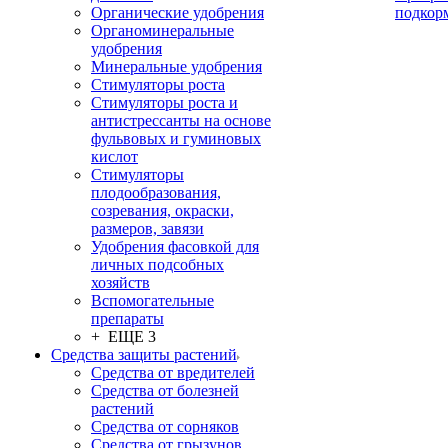
Органические удобрения
подкор
Органоминеральные
удобрения
Минеральные удобрения
Стимуляторы роста
Стимуляторы роста и
антистрессанты на основе
фульвовых и гуминовых
кислот
Стимуляторы
плодообразования,
созревания, окраски,
размеров, завязи
Удобрения фасовкой для
личных подсобных
хозяйств
Вспомогательные
препараты
+ ЕЩЕ 3
Средства защиты растений
Средства от вредителей
Средства от болезней
растений
Средства от сорняков
Средства от грызунов