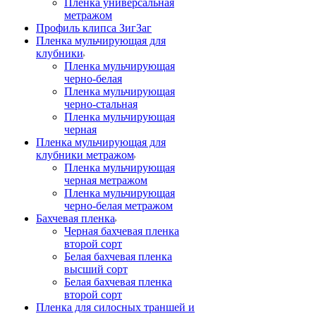
Пленка универсальная
метражом
Профиль клипса ЗигЗаг
Пленка мульчирующая для
клубники
Пленка мульчирующая
черно-белая
Пленка мульчирующая
черно-стальная
Пленка мульчирующая
черная
Пленка мульчирующая для
клубники метражом
Пленка мульчирующая
черная метражом
Пленка мульчирующая
черно-белая метражом
Бахчевая пленка
Черная бахчевая пленка
второй сорт
Белая бахчевая пленка
высший сорт
Белая бахчевая пленка
второй сорт
Пленка для силосных траншей и