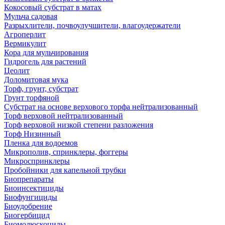
Кокосовый субстрат в матах
Мульча садовая
Разрыхлители, почвоулучшители, влагоудержатели
Агроперлит
Вермикулит
Кора для мульчирования
Гидрогель для растений
Цеолит
Доломитовая мука
Торф, грунт, субстрат
Грунт торфяной
Субстрат на основе верхового торфа нейтрализованный
Торф верховой нейтрализованный
Торф верховой низкой степени разложения
Торф Низинный
Пленка для водоемов
Микрополив, спринклеры, фоггеры
Микроспринклеры
Пробойники для капельной трубки
Биопрепараты
Биоинсектициды
Биофунгициды
Биоудобрение
Биогербицид
Биомолюскоциды