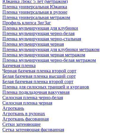
Южанка Люкс 5 лет (метражом)
Пленка универсальная Южанка
Пленка универсальная в рулоне
Пленка универсальная метражом
Профиль клипса ЗигЗаг
Пленка мульчирующая для клубники
Пленка мульчирующая черно-белая
Пленка мульчирующая черно-стальная
Пленка мульчирующая черная
Пленка мульчирующая для клубники метражом
Пленка мульчирующая черная метражом
Пленка мульчирующая черно-белая метражом
Бахчевая пленка
Черная бахчевая пленка второй сорт
Белая бахчевая пленка высший сорт
Белая бахчевая пленка второй сорт
Пленка для силосных траншей и курганов
Пленка подкладочная вакуумная
Силосная пленка черно-белая
Силосная пленка черная
Агроткань
Агроткань в рулонах
Агроткань фасованная
Сетки затеняющие
Сетка затеняющая фасованная