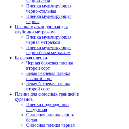
черно-белая
Пленка мульчирующая
черно-стальная
Пленка мульчирующая
черная
Пленка мульчирующая для
клубники метражом
Пленка мульчирующая
черная метражом
Пленка мульчирующая
черно-белая метражом
Бахчевая пленка
Черная бахчевая пленка
второй сорт
Белая бахчевая пленка
высший сорт
Белая бахчевая пленка
второй сорт
Пленка для силосных траншей и
курганов
Пленка подкладочная
вакуумная
Силосная пленка черно-
белая
Силосная пленка черная