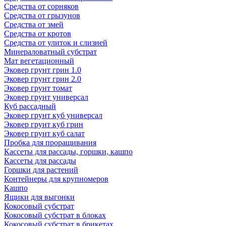
Средства от сорняков
Средства от грызунов
Средства от змей
Средства от кротов
Средства от улиток и слизней
Минераловатный субстрат
Мат вегетационный
Эковер грунт грин 1.0
Эковер грунт грин 2.0
Эковер грунт томат
Эковер грунт универсал
Куб рассадный
Эковер грунт куб универсал
Эковер грунт куб грин
Эковер грунт куб салат
Пробка для проращивания
Кассеты для рассады, горшки, кашпо
Кассеты для рассады
Горшки для растений
Контейнеры для крупномеров
Кашпо
Ящики для выгонки
Кокосовый субстрат
Кокосовый субстрат в блоках
Кокосовый субстрат в брикетах