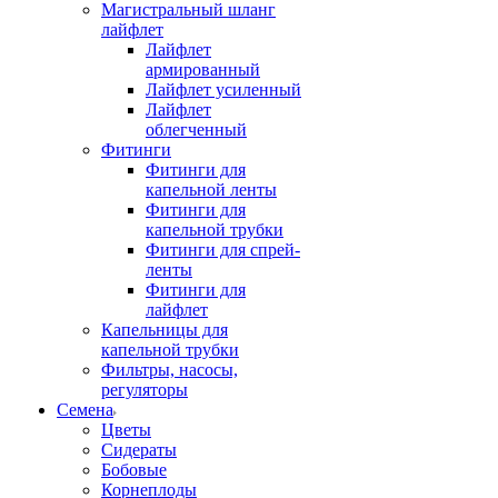
Магистральный шланг
лайфлет
Лайфлет
армированный
Лайфлет усиленный
Лайфлет
облегченный
Фитинги
Фитинги для
капельной ленты
Фитинги для
капельной трубки
Фитинги для спрей-
ленты
Фитинги для
лайфлет
Капельницы для
капельной трубки
Фильтры, насосы,
регуляторы
Семена
Цветы
Сидераты
Бобовые
Корнеплоды