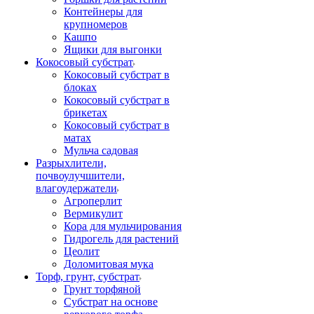
Контейнеры для
крупномеров
Кашпо
Ящики для выгонки
Кокосовый субстрат
Кокосовый субстрат в
блоках
Кокосовый субстрат в
брикетах
Кокосовый субстрат в
матах
Мульча садовая
Разрыхлители,
почвоулучшители,
влагоудержатели
Агроперлит
Вермикулит
Кора для мульчирования
Гидрогель для растений
Цеолит
Доломитовая мука
Торф, грунт, субстрат
Грунт торфяной
Субстрат на основе