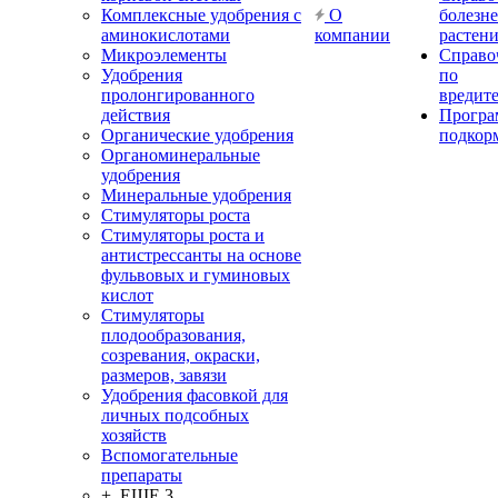
Комплексные удобрения с
О
болезн
аминокислотами
компании
растен
Микроэлементы
Справо
Удобрения
по
пролонгированного
вредит
действия
Прогр
Органические удобрения
подкор
Органоминеральные
удобрения
Минеральные удобрения
Стимуляторы роста
Стимуляторы роста и
антистрессанты на основе
фульвовых и гуминовых
кислот
Стимуляторы
плодообразования,
созревания, окраски,
размеров, завязи
Удобрения фасовкой для
личных подсобных
хозяйств
Вспомогательные
препараты
+ ЕЩЕ 3