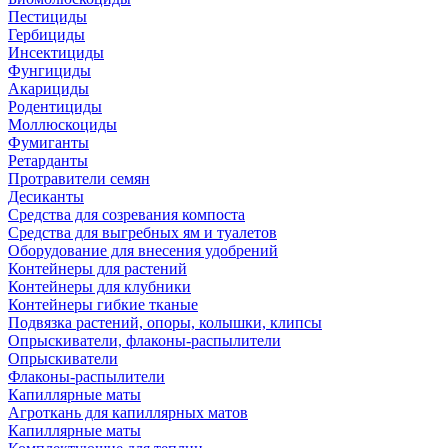
Пестициды
Гербициды
Инсектициды
Фунгициды
Акарициды
Родентициды
Моллюскоциды
Фумиганты
Ретарданты
Протравители семян
Десиканты
Средства для созревания компоста
Средства для выгребных ям и туалетов
Оборудование для внесения удобрений
Контейнеры для растений
Контейнеры для клубники
Контейнеры гибкие тканые
Подвязка растений, опоры, колышки, клипсы
Опрыскиватели, флаконы-распылители
Опрыскиватели
Флаконы-распылители
Капиллярные маты
Агроткань для капиллярных матов
Капиллярные маты