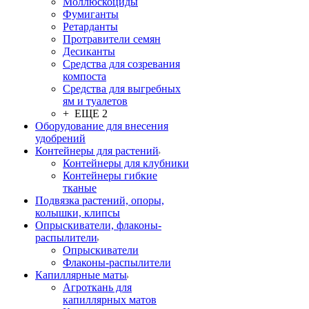
Моллюскоциды
Фумиганты
Ретарданты
Протравители семян
Десиканты
Средства для созревания
компоста
Средства для выгребных
ям и туалетов
+ ЕЩЕ 2
Оборудование для внесения
удобрений
Контейнеры для растений
Контейнеры для клубники
Контейнеры гибкие
тканые
Подвязка растений, опоры,
колышки, клипсы
Опрыскиватели, флаконы-
распылители
Опрыскиватели
Флаконы-распылители
Капиллярные маты
Агроткань для
капиллярных матов