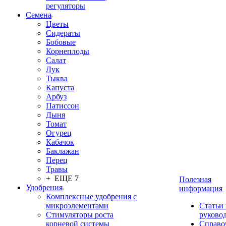
регуляторы
Семена
Цветы
Сидераты
Бобовые
Корнеплоды
Салат
Лук
Тыква
Капуста
Арбуз
Патиссон
Дыня
Томат
Огурец
Кабачок
Баклажан
Перец
Травы
+ ЕЩЕ 7
Полезная
Удобрения
информация
Комплексные удобрения с
микроэлементами
Статьи
Стимуляторы роста
руково
корневой системы
Справо