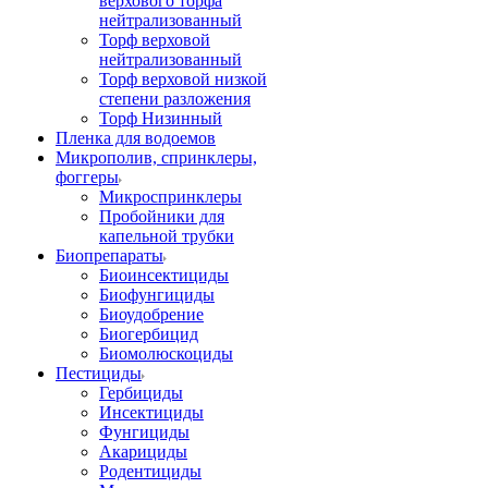
верхового торфа
нейтрализованный
Торф верховой
нейтрализованный
Торф верховой низкой
степени разложения
Торф Низинный
Пленка для водоемов
Микрополив, спринклеры,
фоггеры
Микроспринклеры
Пробойники для
капельной трубки
Биопрепараты
Биоинсектициды
Биофунгициды
Биоудобрение
Биогербицид
Биомолюскоциды
Пестициды
Гербициды
Инсектициды
Фунгициды
Акарициды
Родентициды