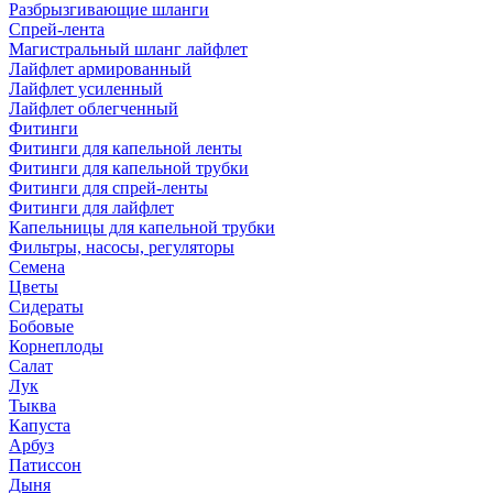
Разбрызгивающие шланги
Спрей-лента
Магистральный шланг лайфлет
Лайфлет армированный
Лайфлет усиленный
Лайфлет облегченный
Фитинги
Фитинги для капельной ленты
Фитинги для капельной трубки
Фитинги для спрей-ленты
Фитинги для лайфлет
Капельницы для капельной трубки
Фильтры, насосы, регуляторы
Семена
Цветы
Сидераты
Бобовые
Корнеплоды
Салат
Лук
Тыква
Капуста
Арбуз
Патиссон
Дыня