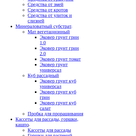
Средства от змей
Средства от кротов
Средства от улиток и
слизней
Минераловатный субстрат
Мат вегетационный
Эковер грунт грин
1.0
Эковер грунт грин
2.0
Эковер грунт томат
Эковер грунт
универсал
Куб рассадный
Эковер грунт куб
универсал
Эковер грунт куб
грин
Эковер грунт куб
салат
Пробка для проращивания
Кассеты для рассады, горшки,
кашпо
Кассеты для рассады
Горшки для растений