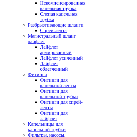
Некомпенсированная
капельная трубка
Слепая капельная
трубка
Разбрызгивающие шланги
Спрей-лента
Магистральный шланг
лайфлет
Лайфлет
армированный
Лайфлет усиленный
Лайфлет
облегченный
Фитинги
Фитинги для
капельной ленты
Фитинги для
капельной трубки
Фитинги для спрей-
ленты
Фитинги для
лайфлет
Капельницы для
капельной трубки
Фильтры, насосы,