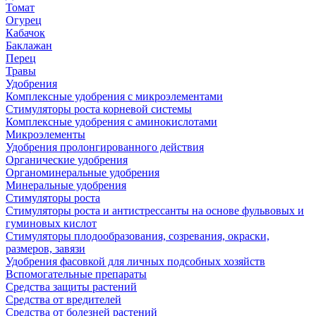
Томат
Огурец
Кабачок
Баклажан
Перец
Травы
Удобрения
Комплексные удобрения с микроэлементами
Стимуляторы роста корневой системы
Комплексные удобрения с аминокислотами
Микроэлементы
Удобрения пролонгированного действия
Органические удобрения
Органоминеральные удобрения
Минеральные удобрения
Стимуляторы роста
Стимуляторы роста и антистрессанты на основе фульвовых и
гуминовых кислот
Стимуляторы плодообразования, созревания, окраски,
размеров, завязи
Удобрения фасовкой для личных подсобных хозяйств
Вспомогательные препараты
Средства защиты растений
Средства от вредителей
Средства от болезней растений