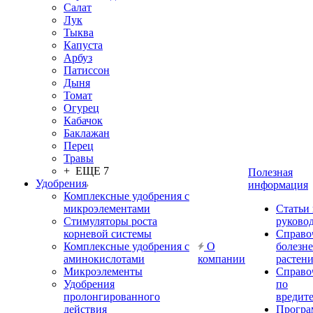
Салат
Лук
Тыква
Капуста
Арбуз
Патиссон
Дыня
Томат
Огурец
Кабачок
Баклажан
Перец
Травы
+ ЕЩЕ 7
Полезная
Удобрения
информация
Комплексные удобрения с
микроэлементами
Статьи
Стимуляторы роста
руково
корневой системы
Справо
Комплексные удобрения с
О
болезн
аминокислотами
компании
растен
Микроэлементы
Справо
Удобрения
по
пролонгированного
вредит
действия
Прогр