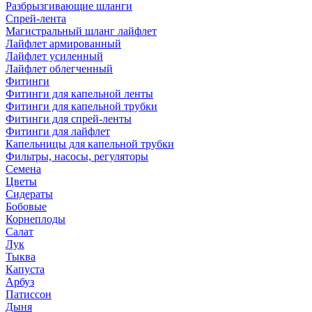
Разбрызгивающие шланги
Спрей-лента
Магистральный шланг лайфлет
Лайфлет армированный
Лайфлет усиленный
Лайфлет облегченный
Фитинги
Фитинги для капельной ленты
Фитинги для капельной трубки
Фитинги для спрей-ленты
Фитинги для лайфлет
Капельницы для капельной трубки
Фильтры, насосы, регуляторы
Семена
Цветы
Сидераты
Бобовые
Корнеплоды
Салат
Лук
Тыква
Капуста
Арбуз
Патиссон
Дыня