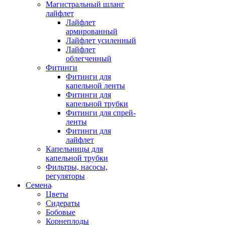
Магистральный шланг
лайфлет
Лайфлет
армированный
Лайфлет усиленный
Лайфлет
облегченный
Фитинги
Фитинги для
капельной ленты
Фитинги для
капельной трубки
Фитинги для спрей-
ленты
Фитинги для
лайфлет
Капельницы для
капельной трубки
Фильтры, насосы,
регуляторы
Семена
Цветы
Сидераты
Бобовые
Корнеплоды