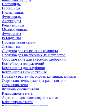
Пестициды
Гербициды
Инсектициды
Фунгициды
Акарициды
Родентициды
Моллюскоциды
Фумиганты
Ретарданты
Протравители семян
Десиканты
Средства для созревания компоста
Средства для выгребных ям и туалетов
Оборудование для внесения удобрений
Контейнеры для растений
Контейнеры для клубники
Контейнеры гибкие тканые
Подвязка растений, опоры, колышки, клипсы
Опрыскиватели, флаконы-распылители
Опрыскиватели
Флаконы-распылители
Капиллярные маты
Агроткань для капиллярных матов
Капиллярные маты