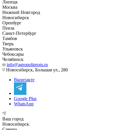
Липецк
Москва
Нижний Новгород
Новосибирск
Оренбург
Пенза
Санкт-Петербург
Тамбов
Тверь
Ульяновск
Чебоксары
Челябинск
info@agropoliprom.ru
Новосибирск, Большая ул., 280
Вконтакте
Google Plus
WhatsApp
Ваш город
Новосибирск
Самара