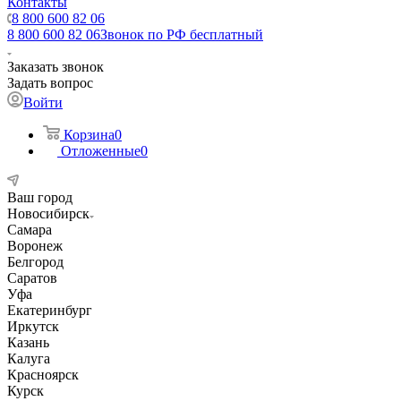
Контакты
8 800 600 82 06
8 800 600 82 06
Звонок по РФ бесплатный
Заказать звонок
Задать вопрос
Войти
Корзина
0
Отложенные
0
Ваш город
Новосибирск
Самара
Воронеж
Белгород
Саратов
Уфа
Екатеринбург
Иркутск
Казань
Калуга
Красноярск
Курск