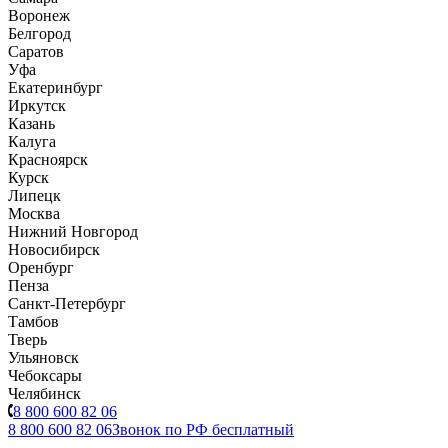
Воронеж
Белгород
Саратов
Уфа
Екатеринбург
Иркутск
Казань
Калуга
Красноярск
Курск
Липецк
Москва
Нижний Новгород
Новосибирск
Оренбург
Пенза
Санкт-Петербург
Тамбов
Тверь
Ульяновск
Чебоксары
Челябинск
8 800 600 82 06
8 800 600 82 06
Звонок по РФ бесплатный