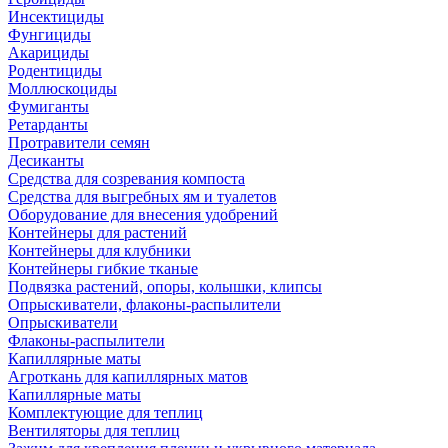
Инсектициды
Фунгициды
Акарициды
Родентициды
Моллюскоциды
Фумиганты
Ретарданты
Протравители семян
Десиканты
Средства для созревания компоста
Средства для выгребных ям и туалетов
Оборудование для внесения удобрений
Контейнеры для растений
Контейнеры для клубники
Контейнеры гибкие тканые
Подвязка растений, опоры, колышки, клипсы
Опрыскиватели, флаконы-распылители
Опрыскиватели
Флаконы-распылители
Капиллярные маты
Агроткань для капиллярных матов
Капиллярные маты
Комплектующие для теплиц
Вентиляторы для теплиц