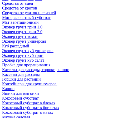
Средства от змей
Средства от кротов
Средства от улиток и слизней
Минераловатный субстрат
Мат вегетационный
Эковер грунт грин 1.0
Эковер грунт грин 2.0
Эковер грунт томат
Эковер грунт универсал
Куб рассадный
Эковер грунт куб универсал
Эковер грунт куб грин
Эковер грунт куб салат
Пробка для проращивания
Кассеты для рассады, горшки, кашпо
Кассеты для рассады
Горшки для растений
Контейнеры для крупномеров
Кашпо
Ящики для выгонки
Кокосовый субстрат
Кокосовый субстрат в блоках
Кокосовый субстрат в брикетах
Кокосовый субстрат в матах
Мульча садовая