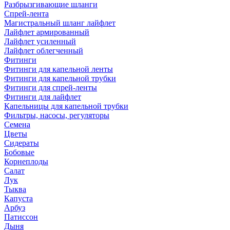
Разбрызгивающие шланги
Спрей-лента
Магистральный шланг лайфлет
Лайфлет армированный
Лайфлет усиленный
Лайфлет облегченный
Фитинги
Фитинги для капельной ленты
Фитинги для капельной трубки
Фитинги для спрей-ленты
Фитинги для лайфлет
Капельницы для капельной трубки
Фильтры, насосы, регуляторы
Семена
Цветы
Сидераты
Бобовые
Корнеплоды
Салат
Лук
Тыква
Капуста
Арбуз
Патиссон
Дыня