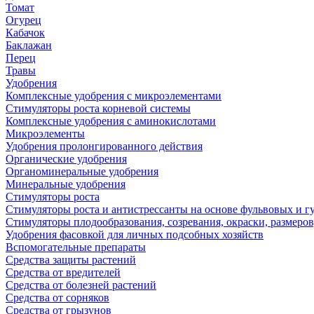
Томат
Огурец
Кабачок
Баклажан
Перец
Травы
Удобрения
Комплексные удобрения с микроэлементами
Стимуляторы роста корневой системы
Комплексные удобрения с аминокислотами
Микроэлементы
Удобрения пролонгированного действия
Органические удобрения
Органоминеральные удобрения
Минеральные удобрения
Стимуляторы роста
Стимуляторы роста и антистрессанты на основе фульвовых и 
Стимуляторы плодообразования, созревания, окраски, размеров,
Удобрения фасовкой для личных подсобных хозяйств
Вспомогательные препараты
Средства защиты растений
Средства от вредителей
Средства от болезней растений
Средства от сорняков
Средства от грызунов