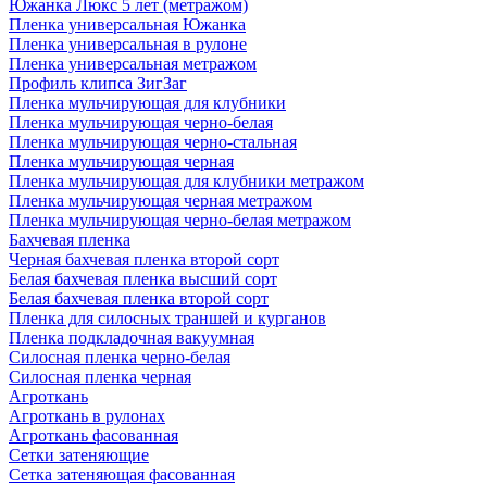
Южанка Люкс 5 лет (метражом)
Пленка универсальная Южанка
Пленка универсальная в рулоне
Пленка универсальная метражом
Профиль клипса ЗигЗаг
Пленка мульчирующая для клубники
Пленка мульчирующая черно-белая
Пленка мульчирующая черно-стальная
Пленка мульчирующая черная
Пленка мульчирующая для клубники метражом
Пленка мульчирующая черная метражом
Пленка мульчирующая черно-белая метражом
Бахчевая пленка
Черная бахчевая пленка второй сорт
Белая бахчевая пленка высший сорт
Белая бахчевая пленка второй сорт
Пленка для силосных траншей и курганов
Пленка подкладочная вакуумная
Силосная пленка черно-белая
Силосная пленка черная
Агроткань
Агроткань в рулонах
Агроткань фасованная
Сетки затеняющие
Сетка затеняющая фасованная