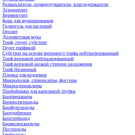
Разрыхлители, почвоулучшители, влагоудержатели
Агроперлит
Вермикулит
Кора для мульчирования
Гидрогель для растений
Цеолит
Доломитовая мука
Торф, грунт, субстрат
Грунт торфяной
Субстрат на основе верхового торфа нейтрализованный
Торф верховой нейтрализованный
Торф верховой низкой степени разложения
Торф Низинный
Пленка для водоемов
Микрополив, спринклеры, фоггеры
Микроспринклеры
Пробойники для капельной трубки
Биопрепараты
Биоинсектициды
Биофунгициды
Биоудобрение
Биогербицид
Биомолюскоциды
Пестициды
Гербициды