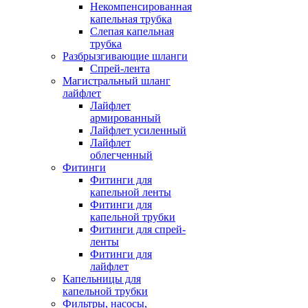
Некомпенсированная
капельная трубка
Слепая капельная
трубка
Разбрызгивающие шланги
Спрей-лента
Магистральный шланг
лайфлет
Лайфлет
армированный
Лайфлет усиленный
Лайфлет
облегченный
Фитинги
Фитинги для
капельной ленты
Фитинги для
капельной трубки
Фитинги для спрей-
ленты
Фитинги для
лайфлет
Капельницы для
капельной трубки
Фильтры, насосы,