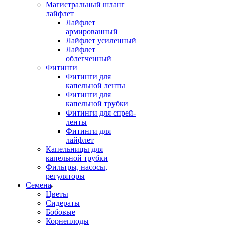
Магистральный шланг
лайфлет
Лайфлет
армированный
Лайфлет усиленный
Лайфлет
облегченный
Фитинги
Фитинги для
капельной ленты
Фитинги для
капельной трубки
Фитинги для спрей-
ленты
Фитинги для
лайфлет
Капельницы для
капельной трубки
Фильтры, насосы,
регуляторы
Семена
Цветы
Сидераты
Бобовые
Корнеплоды