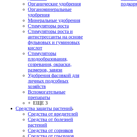
Органические удобрения
подкор
Органоминеральные
удобрения
Минеральные удобрения
Стимуляторы роста
Стимуляторы роста и
антистрессанты на основе
фульвовых и гуминовых
кислот
Стимуляторы
плодообразования,
созревания, окраски,
размеров, завязи
Удобрения фасовкой для
личных подсобных
хозяйств
Вспомогательные
препараты
+ ЕЩЕ 3
Средства защиты растений
Средства от вредителей
Средства от болезней
растений
Средства от сорняков
Средства от грызунов