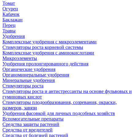
Томат
Огурец
Кабачок
Баклажан
Перец
Травы
Удобрения
Комплексные удобрения с микроэлементами
Стимуляторы роста корневой системы
Комплексные удобрения с аминокислотами
Микроэлементы
Удобрения пролонгированного действия
Органические удобрения
Органоминеральные удобрения
Минеральные удобрения
Стимуляторы роста
Стимуляторы роста и антистрессанты на основе фульвовых и
гуминовых кислот
Стимуляторы плодообразования, созревания, окраски,
размеров, завязи
Удобрения фасовкой для личных подсобных хозяйств
Вспомогательные препараты
Средства защиты растений
Средства от вредителей
Средства от болезней растений