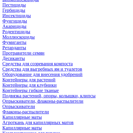
Пестициды
Гербициды
Инсектициды
Фунгициды
Акарициды
Родентициды
Моллюскоциды
Фумиганты
Ретарданты
Протравители семян
Десиканты
Средства для созревания компоста
Средства для выгребных ям и туалетов
Оборудование для внесения удобрений
Контейнеры для растений
Контейнеры для клубники
Контейнеры гибкие тканые
Подвязка растений, опоры, колышки, клипсы
Опрыскиватели, флаконы-распылители
Опрыскиватели
Флаконы-распылители
Капиллярные маты
Агроткань для капиллярных матов
Капиллярные маты