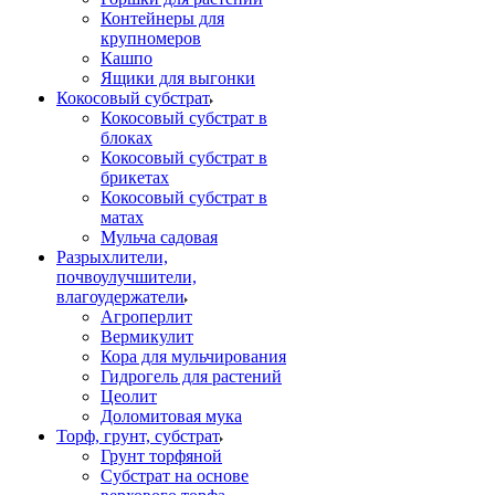
Контейнеры для
крупномеров
Кашпо
Ящики для выгонки
Кокосовый субстрат
Кокосовый субстрат в
блоках
Кокосовый субстрат в
брикетах
Кокосовый субстрат в
матах
Мульча садовая
Разрыхлители,
почвоулучшители,
влагоудержатели
Агроперлит
Вермикулит
Кора для мульчирования
Гидрогель для растений
Цеолит
Доломитовая мука
Торф, грунт, субстрат
Грунт торфяной
Субстрат на основе