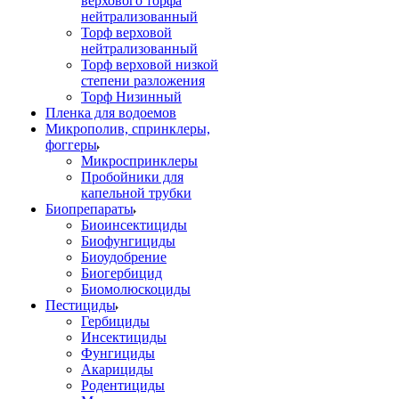
верхового торфа
нейтрализованный
Торф верховой
нейтрализованный
Торф верховой низкой
степени разложения
Торф Низинный
Пленка для водоемов
Микрополив, спринклеры,
фоггеры
Микроспринклеры
Пробойники для
капельной трубки
Биопрепараты
Биоинсектициды
Биофунгициды
Биоудобрение
Биогербицид
Биомолюскоциды
Пестициды
Гербициды
Инсектициды
Фунгициды
Акарициды
Родентициды