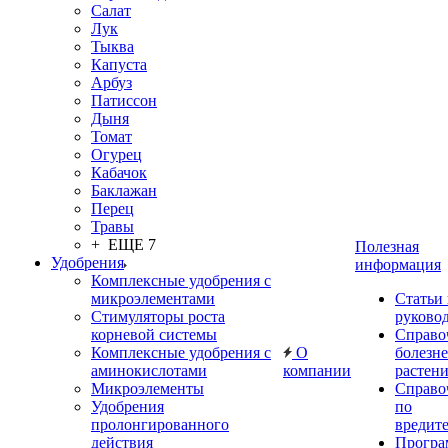
Салат
Лук
Тыква
Капуста
Арбуз
Патиссон
Дыня
Томат
Огурец
Кабачок
Баклажан
Перец
Травы
+ ЕЩЕ 7
Полезная
Удобрения
информация
Комплексные удобрения с
микроэлементами
Статьи
Стимуляторы роста
руково
корневой системы
Справо
Комплексные удобрения с
О
болезн
аминокислотами
компании
растен
Микроэлементы
Справо
Удобрения
по
пролонгированного
вредит
действия
Прогр