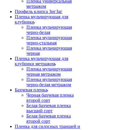
Пленка универсальная
метражом
Профиль клипса ЗигЗаг
Пленка мульчирующая для
клубники
Пленка мульчирующая
черно-белая
Пленка мульчирующая
черно-стальная
Пленка мульчирующая
черная
Пленка мульчирующая для
клубники метражом
Пленка мульчирующая
черная метражом
Пленка мульчирующая
черно-белая метражом
Бахчевая пленка
Черная бахчевая пленка
второй сорт
Белая бахчевая пленка
высший сорт
Белая бахчевая пленка
второй сорт
Пленка для силосных траншей и