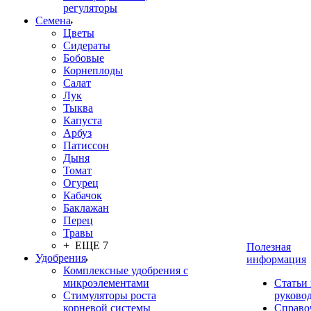
регуляторы
Семена
Цветы
Сидераты
Бобовые
Корнеплоды
Салат
Лук
Тыква
Капуста
Арбуз
Патиссон
Дыня
Томат
Огурец
Кабачок
Баклажан
Перец
Травы
+ ЕЩЕ 7
Полезная
Удобрения
информация
Комплексные удобрения с
микроэлементами
Статьи
Стимуляторы роста
руково
корневой системы
Справо