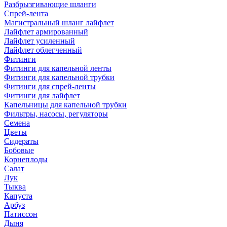
Разбрызгивающие шланги
Спрей-лента
Магистральный шланг лайфлет
Лайфлет армированный
Лайфлет усиленный
Лайфлет облегченный
Фитинги
Фитинги для капельной ленты
Фитинги для капельной трубки
Фитинги для спрей-ленты
Фитинги для лайфлет
Капельницы для капельной трубки
Фильтры, насосы, регуляторы
Семена
Цветы
Сидераты
Бобовые
Корнеплоды
Салат
Лук
Тыква
Капуста
Арбуз
Патиссон
Дыня