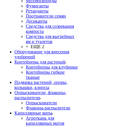
Моллюскоциды
Фумиганты
Ретарданты
Протравители семян
Десиканты
Средства для созревания
компоста
Средства для выгребных
ям и туалетов
+ ЕЩЕ 2
Оборудование для внесения
удобрений
Контейнеры для растений
Контейнеры для клубники
Контейнеры гибкие
тканые
Подвязка растений, опоры,
колышки, клипсы
Опрыскиватели, флаконы-
распылители
Опрыскиватели
Флаконы-распылители
Капиллярные маты
Агроткань для
капиллярных матов