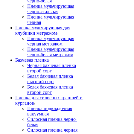
черно-белая
Пленка мульчирующая
черно-стальная
Пленка мульчирующая
черная
Пленка мульчирующая для
клубники метражом
Пленка мульчирующая
черная метражом
Пленка мульчирующая
черно-белая метражом
Бахчевая пленка
Черная бахчевая пленка
второй сорт
Белая бахчевая пленка
высший сорт
Белая бахчевая пленка
второй сорт
Пленка для силосных траншей и
курганов
Пленка подкладочная
вакуумная
Силосная пленка черно-
белая
Силосная пленка черная