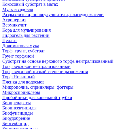
Кокосовый субстрат в матах
Мульча садовая
Разрыхлители, почвоулучшители, влагоудержатели
Агроперлит
Вермикулит
Кора для мульчирования
Гидрогель для растений
Цеолит
Доломитовая мука
Торф, грунт, субстрат
Грунт торфяной
Субстрат на основе верхового торфа нейтрализованный
Торф верховой нейтрализованный
Торф верховой низкой степени разложения
Торф Низинный
Пленка для водоемов
Микрополив, спринклеры, фоггеры
Микроспринклеры
Пробойники для капельной трубки
Биопрепараты
Биоинсектициды
Биофунгициды
Биоудобрение
Биогербицид
Биомолюскоциды