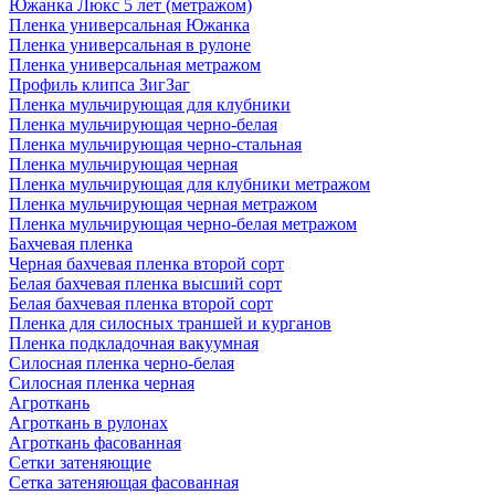
Южанка Люкс 5 лет (метражом)
Пленка универсальная Южанка
Пленка универсальная в рулоне
Пленка универсальная метражом
Профиль клипса ЗигЗаг
Пленка мульчирующая для клубники
Пленка мульчирующая черно-белая
Пленка мульчирующая черно-стальная
Пленка мульчирующая черная
Пленка мульчирующая для клубники метражом
Пленка мульчирующая черная метражом
Пленка мульчирующая черно-белая метражом
Бахчевая пленка
Черная бахчевая пленка второй сорт
Белая бахчевая пленка высший сорт
Белая бахчевая пленка второй сорт
Пленка для силосных траншей и курганов
Пленка подкладочная вакуумная
Силосная пленка черно-белая
Силосная пленка черная
Агроткань
Агроткань в рулонах
Агроткань фасованная
Сетки затеняющие
Сетка затеняющая фасованная