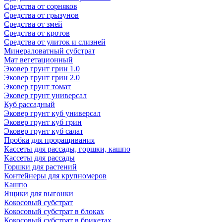
Средства от сорняков
Средства от грызунов
Средства от змей
Средства от кротов
Средства от улиток и слизней
Минераловатный субстрат
Мат вегетационный
Эковер грунт грин 1.0
Эковер грунт грин 2.0
Эковер грунт томат
Эковер грунт универсал
Куб рассадный
Эковер грунт куб универсал
Эковер грунт куб грин
Эковер грунт куб салат
Пробка для проращивания
Кассеты для рассады, горшки, кашпо
Кассеты для рассады
Горшки для растений
Контейнеры для крупномеров
Кашпо
Ящики для выгонки
Кокосовый субстрат
Кокосовый субстрат в блоках
Кокосовый субстрат в брикетах