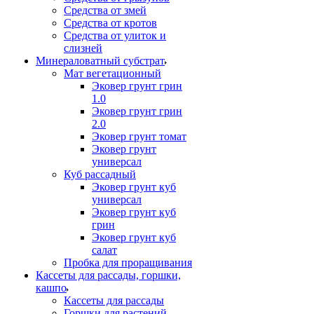
Средства от змей
Средства от кротов
Средства от улиток и
слизней
Минераловатный субстрат
Мат вегетационный
Эковер грунт грин
1.0
Эковер грунт грин
2.0
Эковер грунт томат
Эковер грунт
универсал
Куб рассадный
Эковер грунт куб
универсал
Эковер грунт куб
грин
Эковер грунт куб
салат
Пробка для проращивания
Кассеты для рассады, горшки,
кашпо
Кассеты для рассады
Горшки для растений