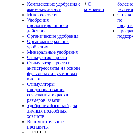
Комплексные удобрения с
О
болезн
аминокислотами
компании
растен
Микроэлементы
Справо
Удобрения
по
пролонгированного
вредит
действия
Прогр
Органические удобрения
подкор
Органоминеральные
удобрения
Минеральные удобрения
Стимуляторы роста
Стимуляторы роста и
антистрессанты на основе
фульвовых и гуминовых
кислот
Стимуляторы
плодообразования,
созревания, окраски,
размеров, завязи
Удобрения фасовкой для
личных подсобных
хозяйств
Вспомогательные
препараты
+ ЕЩЕ 3