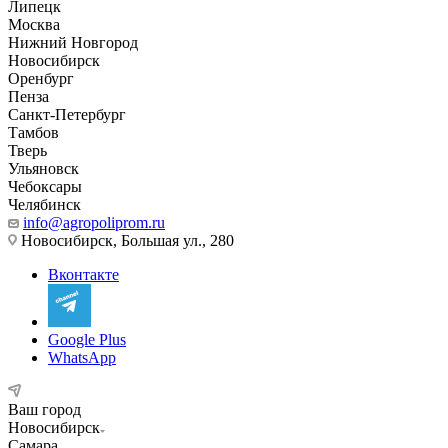
Липецк
Москва
Нижний Новгород
Новосибирск
Оренбург
Пенза
Санкт-Петербург
Тамбов
Тверь
Ульяновск
Чебоксары
Челябинск
info@agropoliprom.ru
Новосибирск, Большая ул., 280
Вконтакте
Google Plus
WhatsApp
Ваш город
Новосибирск
Самара