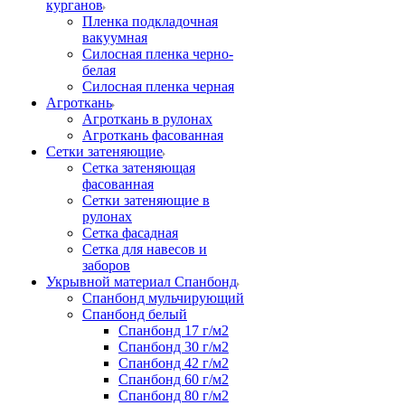
курганов
Пленка подкладочная
вакуумная
Силосная пленка черно-
белая
Силосная пленка черная
Агроткань
Агроткань в рулонах
Агроткань фасованная
Сетки затеняющие
Сетка затеняющая
фасованная
Сетки затеняющие в
рулонах
Сетка фасадная
Сетка для навесов и
заборов
Укрывной материал Спанбонд
Спанбонд мульчирующий
Спанбонд белый
Спанбонд 17 г/м2
Спанбонд 30 г/м2
Спанбонд 42 г/м2
Спанбонд 60 г/м2
Спанбонд 80 г/м2