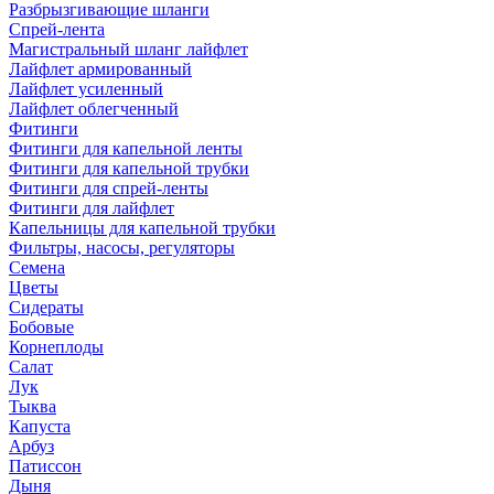
Разбрызгивающие шланги
Спрей-лента
Магистральный шланг лайфлет
Лайфлет армированный
Лайфлет усиленный
Лайфлет облегченный
Фитинги
Фитинги для капельной ленты
Фитинги для капельной трубки
Фитинги для спрей-ленты
Фитинги для лайфлет
Капельницы для капельной трубки
Фильтры, насосы, регуляторы
Семена
Цветы
Сидераты
Бобовые
Корнеплоды
Салат
Лук
Тыква
Капуста
Арбуз
Патиссон
Дыня