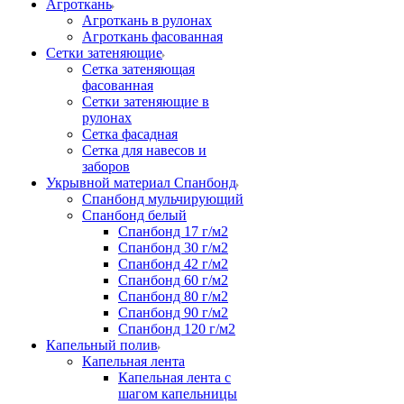
Агроткань
Агроткань в рулонах
Агроткань фасованная
Сетки затеняющие
Сетка затеняющая
фасованная
Сетки затеняющие в
рулонах
Сетка фасадная
Сетка для навесов и
заборов
Укрывной материал Спанбонд
Спанбонд мульчирующий
Спанбонд белый
Спанбонд 17 г/м2
Спанбонд 30 г/м2
Спанбонд 42 г/м2
Спанбонд 60 г/м2
Спанбонд 80 г/м2
Спанбонд 90 г/м2
Спанбонд 120 г/м2
Капельный полив
Капельная лента
Капельная лента с
шагом капельницы