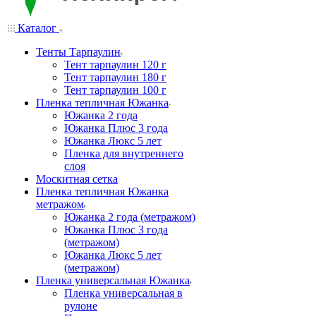
Каталог
Тенты Тарпаулин
Тент тарпаулин 120 г
Тент тарпаулин 180 г
Тент тарпаулин 100 г
Пленка тепличная Южанка
Южанка 2 года
Южанка Плюс 3 года
Южанка Люкс 5 лет
Пленка для внутреннего
слоя
Москитная сетка
Пленка тепличная Южанка
метражом
Южанка 2 года (метражом)
Южанка Плюс 3 года
(метражом)
Южанка Люкс 5 лет
(метражом)
Пленка универсальная Южанка
Пленка универсальная в
рулоне