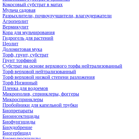
Кокосовый субстрат в матах
Мульча садовая
Разрыхлители, почвоулучшители, влагоудержатели
Агроперлит
Вермикулит
Кора для мульчирования
Гидрогель для растений
Цеолит
Доломитовая мука
Торф, грунт, субстрат
Грунт торфяной
Субстрат на основе верхового торфа нейтрализованный
Торф верховой нейтрализованный
Торф верховой низкой степени разложения
Торф Низинный
Пленка для водоемов
Микрополив, спринклеры, фоггеры
Микроспринклеры
Пробойники для капельной трубки
Биопрепараты
Биоинсектициды
Биофунгициды
Биоудобрение
Биогербицид
Биомолюскоциды