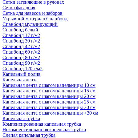
Сетки затеняющие в рулонах
Сетка фасадная
Сетка для навесов и заборов
Укрывной материал Спанбонд
Спанбонд мульчирующий
Спанбонд белый
Спанбонд 17 г/м2
Спанбонд 30 г/м2
Спанбонд 42 г/м2
Спанбонд 60 г/м2
Спанбонд 80 г/м2
Спанбонд 90 г/м2
Спанбонд 120 г/м2
Капельный полив
Капельная лента
Капельная лента с шагом капельницы 10 см
Капельная лента с шагом капельницы 15 см
Капельная лента с шагом капельницы 20 см
Капельная лента с шагом капельницы 25 см
Капельная лента с шагом капельницы 30 см
Капельная лента с шагом капельницы >30 см
Капельная трубка
Компенсированная капельная трубка
Некомпенсированная капельная трубка
Слепая капельная трубка