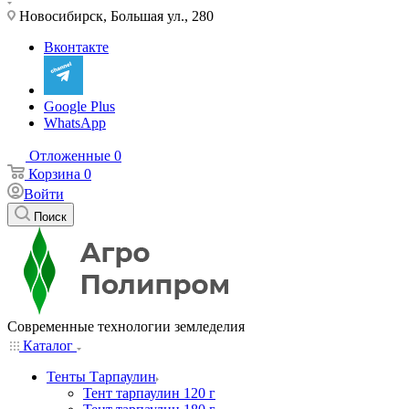
Новосибирск, Большая ул., 280
Вконтакте
Google Plus
WhatsApp
Отложенные
0
Корзина
0
Войти
Поиск
Современные технологии земледелия
Каталог
Тенты Тарпаулин
Тент тарпаулин 120 г