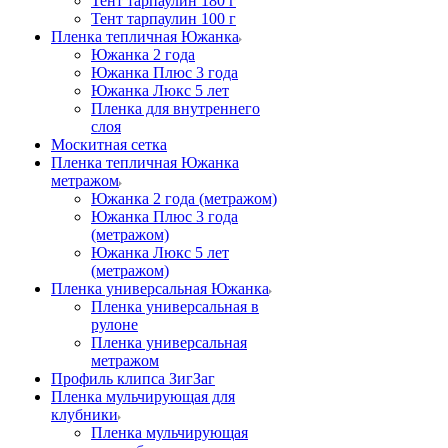
Тент тарпаулин 180 г
Тент тарпаулин 100 г
Пленка тепличная Южанка
Южанка 2 года
Южанка Плюс 3 года
Южанка Люкс 5 лет
Пленка для внутреннего
слоя
Москитная сетка
Пленка тепличная Южанка
метражом
Южанка 2 года (метражом)
Южанка Плюс 3 года
(метражом)
Южанка Люкс 5 лет
(метражом)
Пленка универсальная Южанка
Пленка универсальная в
рулоне
Пленка универсальная
метражом
Профиль клипса ЗигЗаг
Пленка мульчирующая для
клубники
Пленка мульчирующая