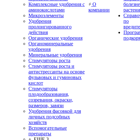
Комплексные удобрения с
О
болезн
аминокислотами
компании
растен
Микроэлементы
Справо
Удобрения
по
пролонгированного
вредит
действия
Прогр
Органические удобрения
подкор
Органоминеральные
удобрения
Минеральные удобрения
Стимуляторы роста
Стимуляторы роста и
антистрессанты на основе
фульвовых и гуминовых
кислот
Стимуляторы
плодообразования,
созревания, окраски,
размеров, завязи
Удобрения фасовкой для
личных подсобных
хозяйств
Вспомогательные
препараты
+ ЕЩЕ 3