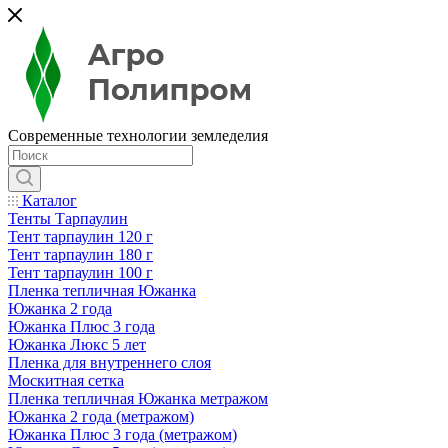
Современные технологии земледелия
Каталог
Тенты Тарпаулин
Тент тарпаулин 120 г
Тент тарпаулин 180 г
Тент тарпаулин 100 г
Пленка тепличная Южанка
Южанка 2 года
Южанка Плюс 3 года
Южанка Люкс 5 лет
Пленка для внутреннего слоя
Москитная сетка
Пленка тепличная Южанка метражом
Южанка 2 года (метражом)
Южанка Плюс 3 года (метражом)